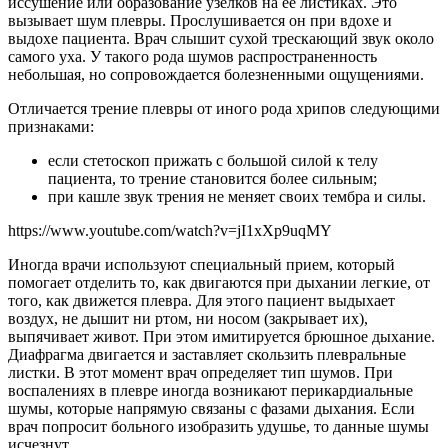
иссушение или образование узелков на ее листиках. Это
вызывает шум плевры. Прослушивается он при вдохе и
выдохе пациента. Врач слышит сухой трескающий звук около
самого уха. У такого рода шумов распространенность
небольшая, но сопровождается болезненными ощущениями.
Отличается трение плевры от иного рода хрипов следующими
признаками:
если стетоскоп прижать с большой силой к телу
пациента, то трение становится более сильным;
при кашле звук трения не меняет своих тембра и силы.
https://www.youtube.com/watch?v=jI1xXp9uqMY
Иногда врачи используют специальный прием, который
помогает отделить то, как двигаются при дыхании легкие, от
того, как движется плевра. Для этого пациент выдыхает
воздух, не дышит ни ртом, ни носом (закрывает их),
выпячивает живот. При этом имитируется брюшное дыхание.
Диафрагма двигается и заставляет скользить плевральные
листки. В этот момент врач определяет тип шумов. При
воспалениях в плевре иногда возникают перикардиальные
шумы, которые напрямую связаны с фазами дыхания. Если
врач попросит больного изобразить удушье, то данные шумы
исчезнут.