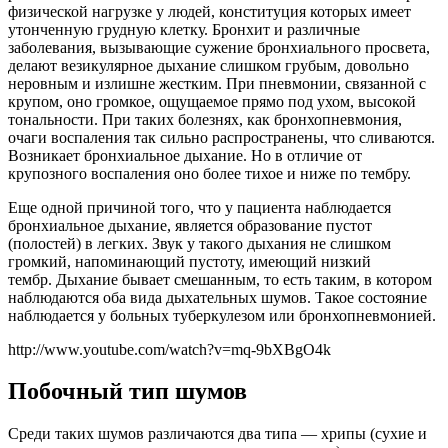
физической нагрузке у людей, конституция которых имеет
утонченную грудную клетку. Бронхит и различные
заболевания, вызывающие сужение бронхиального просвета,
делают везикулярное дыхание слишком грубым, довольно
неровным и излишне жестким. При пневмонии, связанной с
крупом, оно громкое, ощущаемое прямо под ухом, высокой
тональности. При таких болезнях, как бронхопневмония,
очаги воспаления так сильно распространены, что сливаются.
Возникает бронхиальное дыхание. Но в отличие от
крупозного воспаления оно более тихое и ниже по тембру.
Еще одной причиной того, что у пациента наблюдается
бронхиальное дыхание, является образование пустот
(полостей) в легких. Звук у такого дыхания не слишком
громкий, напоминающий пустоту, имеющий низкий
тембр. Дыхание бывает смешанным, то есть таким, в котором
наблюдаются оба вида дыхательных шумов. Такое состояние
наблюдается у больных туберкулезом или бронхопневмонией.
http://www.youtube.com/watch?v=mq-9bXBgO4k
Побочный тип шумов
Среди таких шумов различаются два типа — хрипы (сухие и