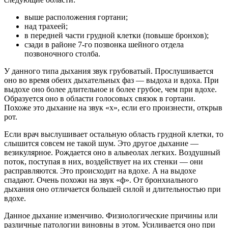
выше расположения гортани;
над трахеей;
в передней части грудной клетки (повыше бронхов);
сзади в районе 7-го позвонка шейного отдела
позвоночного столба.
У данного типа дыхания звук грубоватый. Прослушивается
оно во время обеих дыхательных фаз — выдоха и вдоха. При
выдохе оно более длительное и более грубое, чем при вдохе.
Образуется оно в области голосовых связок в гортани.
Похоже это дыхание на звук «х», если его произнести, открыв
рот.
Если врач выслушивает остальную область грудной клетки, то
слышится совсем не такой шум. Это другое дыхание —
везикулярное. Рождается оно в альвеолах легких. Воздушный
поток, поступая в них, воздействует на их стенки — они
расправляются. Это происходит на вдохе. А на выдохе
спадают. Очень похожи на звук «ф». От бронхиального
дыхания оно отличается большей силой и длительностью при
вдохе.
Данное дыхание изменчиво. Физиологические причины или
различные патологии виновны в этом. Усиливается оно при