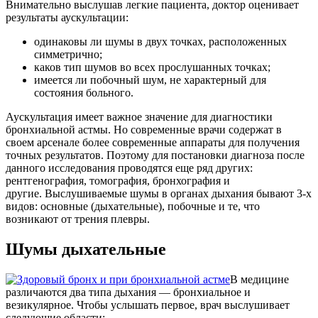
Внимательно выслушав легкие пациента, доктор оценивает
результаты аускультации:
одинаковы ли шумы в двух точках, расположенных
симметрично;
каков тип шумов во всех прослушанных точках;
имеется ли побочный шум, не характерный для
состояния больного.
Аускультация имеет важное значение для диагностики
бронхиальной астмы. Но современные врачи содержат в
своем арсенале более современные аппараты для получения
точных результатов. Поэтому для постановки диагноза после
данного исследования проводятся еще ряд других:
рентгенография, томография, бронхография и
другие. Выслушиваемые шумы в органах дыхания бывают 3-х
видов: основные (дыхательные), побочные и те, что
возникают от трения плевры.
Шумы дыхательные
В медицине
различаются два типа дыхания — бронхиальное и
везикулярное. Чтобы услышать первое, врач выслушивает
следующие области: