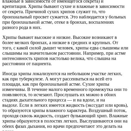
влажные в зависимости от имеющегося секрета) и
крепитация. Хрипы бывают сухие и влажные в зависимости
от секрета. Причиной сухих хрипов служит то, что
бронхиальный просвет сужается. Это наблюдается у больных
при бронхиальной астме, отеке в бронхах, воспалениях
разного рода в них.
Хрипы бывают высокие и низкие. Высокие возникают в
более мелких бронхах, а низкие в средних и крупных. От
того, с какой силой дышит человек, хрипы едва слышимы или
слышимы на значительном расстоянии. Например, при астме
интенсивность хрипов настолько велика, что слышна на
расстоянии от пациента.
Иногда хрипы локализуются на небольшом участке легких,
как при туберкулезе. А могут рассеиваться на всей его
площади, как при бронхиальной астме. Сухие хрипы
изменчивы. В течение малого временного промежутка они то
появляются, то исчезают. Прослушать их можно в обоих
стадиях дыхательного процесса — и на вдохе, и на
выдохе. Если в легких имеется жидкость (экссудат или кровь),
то образуются хрипы влажного характера. Воздушный поток,
проходя сквозь жидкость, создает булькающий хрип. Влажные
хрипы образуются в полостях легких. Выслушиваются они на
обеих фазах дыхания, но врачи предпочитают это делать на