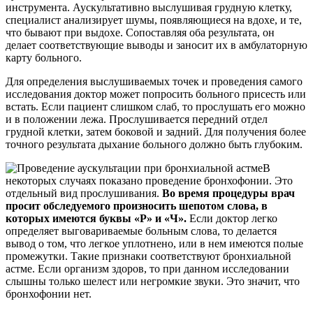
инструмента. Аускультативно выслушивая грудную клетку,
специалист анализирует шумы, появляющиеся на вдохе, и те,
что бывают при выдохе. Сопоставляя оба результата, он
делает соответствующие выводы и заносит их в амбулаторную
карту больного.
Для определения выслушиваемых точек и проведения самого
исследования доктор может попросить больного присесть или
встать. Если пациент слишком слаб, то прослушать его можно
и в положении лежа. Прослушивается передний отдел
грудной клетки, затем боковой и задний. Для получения более
точного результата дыхание больного должно быть глубоким.
В
некоторых случаях показано проведение бронхофонии. Это
отдельный вид прослушивания.
Во время процедуры врач
просит обследуемого произносить шепотом слова, в
которых имеются буквы «Р» и «Ч».
Если доктор легко
определяет выговариваемые больным слова, то делается
вывод о том, что легкое уплотнено, или в нем имеются полые
промежутки. Такие признаки соответствуют бронхиальной
астме. Если организм здоров, то при данном исследовании
слышны только шелест или негромкие звуки. Это значит, что
бронхофонии нет.