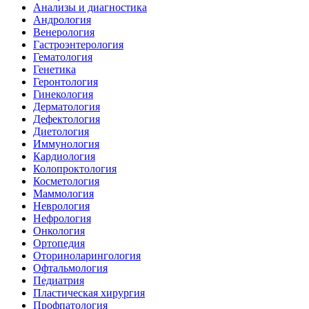
Анализы и диагностика
Андрология
Венерология
Гастроэнтерология
Гематология
Генетика
Геронтология
Гинекология
Дерматология
Дефектология
Диетология
Иммунология
Кардиология
Колопроктология
Косметология
Маммология
Неврология
Нефрология
Онкология
Ортопедия
Оториноларингология
Офтальмология
Педиатрия
Пластическая хирургия
Профпатология