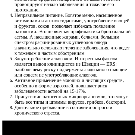
провоцируют начало заболевания и тяжелое его
протекание.
Неправильное питание. Богатое меню, насыщенное
витаминами и антиоксидантами, употребление овощей
и фруктов, соков, позволяет избежать появление
патологии. Это первичная профилактика бронхиальной
астмы. А насыщенные жирами, белками, большим
спектром рафинированных углеводов блюда
значительно осложняют течение заболевания, что ведет
к тяжелым и частым обострениям.
Злоупотребление алкоголем. Интересным фактом
является вывод клиницистов из Швеции — ERS:
наибольшему риску подвержены люди много пьющие
или совсем не употребляющие алкоголь.
Активное применение моющих и чистящих средств,
особенно в форме аэрозолей, повышает риск
заболеваемости астмой на 15-17%.
Присутствие патогенных микроорганизмов, это могут
быть все типы и штаммы вирусов, грибков, бактерий.
Длительное пребывание в состоянии острого и
хронического стресса.