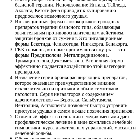
базисной терапии. Использование Интала, Тайледа,
Аколата, Кетотифена приводит к купированию
предпосылок возможного удушья.
Ингаляционная форма глюкокортикостероидных
препаратов терапии базисного типа, обладающая
значительным противовоспалительным действием,
защитой бронхов от сужения. Это ингаляционные
формы Бекотида, Фликсотида, Ингакорта, Бенакорта.
ГКК гормоны, которые принимаются внутрь — это
формы Преднизолона, Метилпреднизолона,
Триамцинолона, Дексаметазона. Вторичная форма
эффективно поддается воздействию этой категории
препаратов.
Назначение серии бронхорасширяющих препаратов,
которое оказывает преимущественное влияние
исключительно на признаки и объем симптомов
патологии. Серия ингаляторов с содержанием
адреномиметиков — Беротека, Сальбутамола,
Вентолина, Астмопента позволяет быстро устранять
приступы удушья в самом начале появления признаков.
Отличный эффект в сочетании с медикаментами дает
профилактическое лечение в виде комплекса лечебной
гимнастики, курса дыхательных упражнений, массажа и
лечебной ходьбы.
Общеукрепляющая терапия, направленная на