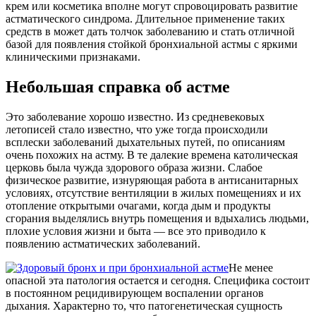
крем или косметика вполне могут спровоцировать развитие
астматического синдрома. Длительное применение таких
средств в может дать толчок заболеванию и стать отличной
базой для появления стойкой бронхиальной астмы с яркими
клиническими признаками.
Небольшая справка об астме
Это заболевание хорошо известно. Из средневековых
летописей стало известно, что уже тогда происходили
всплески заболеваний дыхательных путей, по описаниям
очень похожих на астму. В те далекие времена католическая
церковь была чужда здорового образа жизни. Слабое
физическое развитие, изнуряющая работа в антисанитарных
условиях, отсутствие вентиляции в жилых помещениях и их
отопление открытыми очагами, когда дым и продукты
сгорания выделялись внутрь помещения и вдыхались людьми,
плохие условия жизни и быта — все это приводило к
появлению астматических заболеваний.
Не менее
опасной эта патология остается и сегодня. Специфика состоит
в постоянном рецидивирующем воспалении органов
дыхания. Характерно то, что патогенетическая сущность