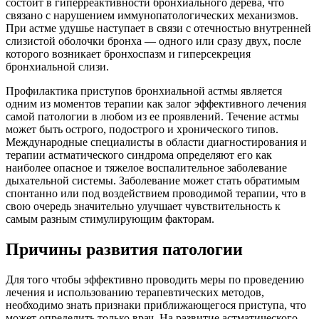
состоит в гиперреактивности бронхиального дерева, что
связано с нарушением иммунопатологических механизмов.
При астме удушье наступает в связи с отечностью внутренней
слизистой оболочки бронха — одного или сразу двух, после
которого возникает бронхоспазм и гиперсекреция
бронхиальной слизи.
Профилактика приступов бронхиальной астмы является
одним из моментов терапии как залог эффективного лечения
самой патологии в любом из ее проявлений. Течение астмы
может быть острого, подострого и хронического типов.
Международные специалисты в области диагностирования и
терапии астматического синдрома определяют его как
наиболее опасное и тяжелое воспалительное заболевание
дыхательной системы. Заболевание может стать обратимым
спонтанно или под воздействием проводимой терапии, что в
свою очередь значительно улучшает чувствительность к
самым разным стимулирующим факторам.
Причины развития патологии
Для того чтобы эффективно проводить меры по проведению
лечения и использованию терапевтических методов,
необходимо знать признаки приближающегося приступа, что
может определить только врач. На развитие астматического