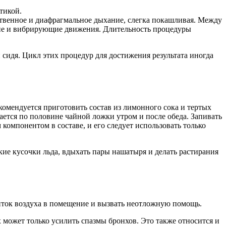
тикой.
ственное и диафрагмальное дыхание, слегка покашливая. Между
е и вибрирующие движения. Длительность процедуры
сидя. Цикл этих процедур для достижения результата иногда
екомендуется приготовить состав из лимонного сока и тертых
мается по половине чайной ложки утром и после обеда. Запивать
 компонентом в составе, и его следует использовать только
кие кусочки льда, вдыхать пары нашатыря и делать растирания
иток воздуха в помещение и вызвать неотложную помощь.
 может только усилить спазмы бронхов. Это также относится и