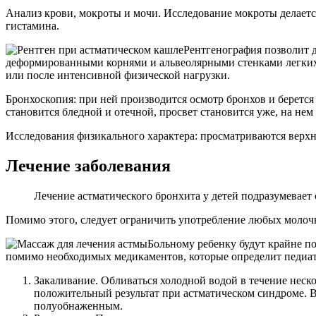
Анализ крови, мокроты и мочи. Исследование мокроты делает
гистамина.
Рентгенография позволит 
деформированными корнями и альвеолярными стенками легких. 
или после интенсивной физической нагрузки.
Бронхоскопия: при ней производится осмотр бронхов и берется
становится бледной и отечной, просвет становится уже, на нем
Исследования физикального характера: просматриваются верхн
Лечение заболевания
Лечение астматического бронхита у детей подразумевае
Помимо этого, следует ограничить употребление любых молоч
Больному ребенку будут крайне п
помимо необходимых медикаментов, которые определит педиатр
Закаливание. Обливаться холодной водой в течение неско
положительный результат при астматическом синдроме. 
полуобнаженным.