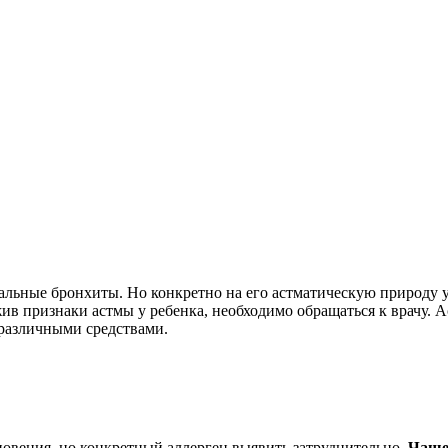
стальные бронхиты. Но конкретно на его астматическую природу 
жив признаки астмы у ребенка, необходимо обращаться к врачу.
 различными средствами.
овения, но конкретный аллерген выявить затруднительно.
Чаще 