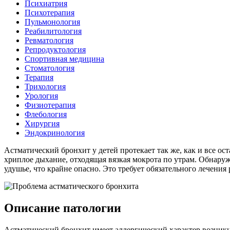
Психиатрия
Психотерапия
Пульмонология
Реабилитология
Ревматология
Репродуктология
Спортивная медицина
Стоматология
Терапия
Трихология
Урология
Физиотерапия
Флебология
Хирургия
Эндокринология
Астматический бронхит у детей протекает так же, как и все о
хриплое дыхание, отходящая вязкая мокрота по утрам. Обнару
удушье, что крайне опасно. Это требует обязательного лечения
Описание патологии
Астматический бронхит имеет аллергический характер возникн