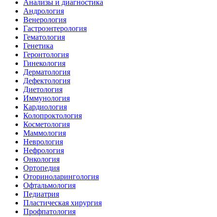
Анализы и диагностика
Андрология
Венерология
Гастроэнтерология
Гематология
Генетика
Геронтология
Гинекология
Дерматология
Дефектология
Диетология
Иммунология
Кардиология
Колопроктология
Косметология
Маммология
Неврология
Нефрология
Онкология
Ортопедия
Оториноларингология
Офтальмология
Педиатрия
Пластическая хирургия
Профпатология