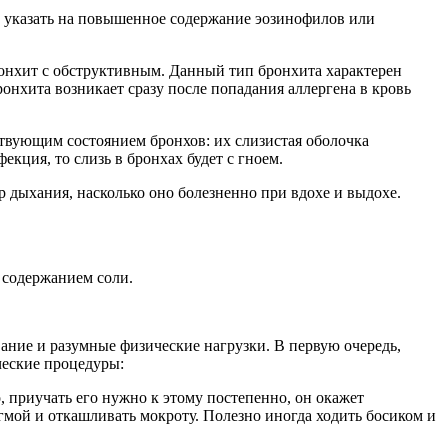
т указать на повышенное содержание эозинофилов или
ронхит с обструктивным. Данный тип бронхита характерен
нхита возникает сразу после попадания аллергена в кровь
ствующим состоянием бронхов: их слизистая оболочка
кция, то слизь в бронхах будет с гноем.
 дыхания, насколько оно болезненно при вдохе и выдохе.
 содержанием соли.
ание и разумные физические нагрузки. В первую очередь,
ческие процедуры:
, приучать его нужно к этому постепенно, он окажет
мой и откашливать мокроту. Полезно иногда ходить босиком и