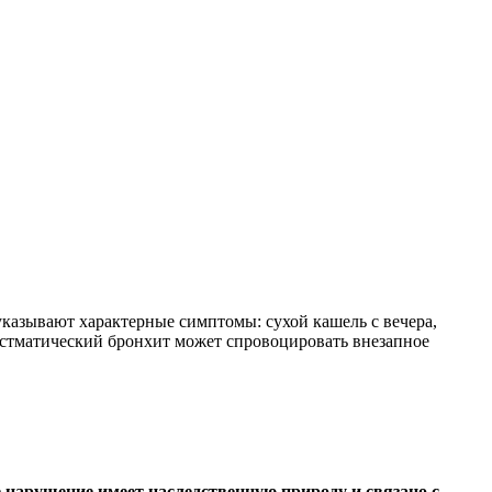
указывают характерные симптомы: сухой кашель с вечера,
 Астматический бронхит может спровоцировать внезапное
нарушение имеет наследственную природу и связано с