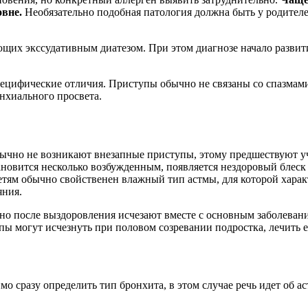
овне.
Необязательно подобная патология должна быть у родител
щих экссудативным диатезом. При этом диагнозе начало развити
пецифические отличия. Приступы обычно не связаны со спазмами 
онхиального просвета.
бычно не возникают внезапные приступы, этому предшествуют 
новится несколько возбужденным, появляется нездоровый блеск 
Детям обычно свойственен влажный тип астмы, для которой хара
яния.
о после выздоровления исчезают вместе с основным заболевани
упы могут исчезнуть при половом созревании подростка, лечить 
о сразу определить тип бронхита, в этом случае речь идет об 