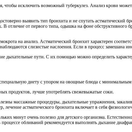
ся, чтобы исключить возможный туберкулез. Анализ крови може
достоверно выявить тип бронхита и не спутать астматический б
В отличие от первого типа, одышка на фоне обструктивного бро
 мокрота на анализ. Астматический бронхит характерен соответ
 наблюдаются слизистые наслоения. Если в процесс замешана инфе
ие дыхательные пути. С их помощью можно определить характер
т специальную диету с упором на овощные блюда с минимальным
ных продуктов, лучше употреблять свежевыжатые соки.
олезны массажные процедуры, дыхательные упражнения, закалив
, лечение астматического бронхита включает в себя физиологи
льких минут очень полезно для детского организма. Естественно
В процессе обливаний рекомендуется выполнять дыхание диафраг