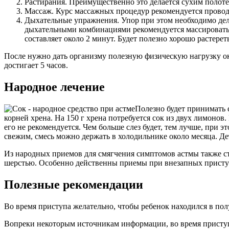
Растирания. Преимущественно это делается сухим полот
Массаж. Курс массажных процедур рекомендуется провод
Дыхательные упражнения. Упор при этом необходимо дела
дыхательными комбинациями рекомендуется массироват
составляет около 2 минут. Будет полезно хорошо растере
После нужно дать организму полезную физическую нагрузку ок
достигает 5 часов.
Народное лечение
Полезно будет принимать с
корней хрена. На 150 г хрена потребуется сок из двух лимонов
его не рекомендуется. Чем больше слез будет, тем лучше, при э
свежим, смесь можно держать в холодильнике около месяца. Дет
Из народных приемов для смягчения симптомов астмы также ст
шерстью. Особенно действенны приемы при внезапных присту
Полезные рекомендации
Во время приступа желательно, чтобы ребенок находился в по
Вопреки некоторым источникам информации, во время приступа 