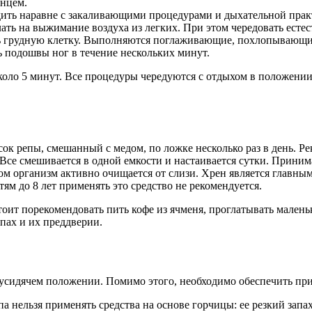
енцем.
ить наравне с закаливающими процедурами и дыхательной прак
ть на выжимание воздуха из легких. При этом чередовать есте
ь грудную клетку. Выполняются поглаживающие, похлопывающи
ть подошвы ног в течение нескольких минут.
оло 5 минут. Все процедуры чередуются с отдыхом в положении 
ок репы, смешанный с медом, по ложке несколько раз в день. Р
. Все смешивается в одной емкости и настаивается сутки. Прини
том организм активно очищается от слизи. Хрен является главным
ям до 8 лет применять это средство не рекомендуется.
оит порекомендовать пить кофе из ячменя, проглатывать малень
пах и их преддверии.
лусидячем положении. Помимо этого, необходимо обеспечить пр
нельзя применять средства на основе горчицы: ее резкий запах