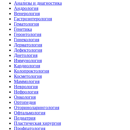
Анализы и диагностика
Андрология
Венерология
Гастроэнтерология
Гематология
Генетика
Геронтология
Гинекология
Дерматология
Дефектология
Диетология
Иммунология
Кардиология
Колопроктология
Косметология
Маммология
Неврология
Нефрология
Онкология
Ортопедия
Оториноларингология
Офтальмология
Педиатрия
Пластическая хирургия
Профпатология