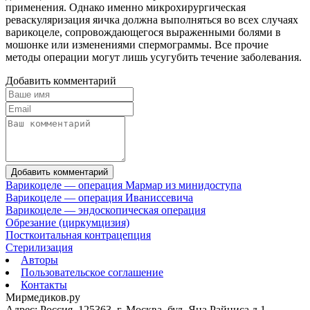
применения. Однако именно микрохирургическая
реваскуляризация яичка должна выполняться во всех случаях
варикоцеле, сопровождающегося выраженными болями в
мошонке или изменениями спермограммы. Все прочие
методы операции могут лишь усугубить течение заболевания.
Добавить комментарий
Добавить комментарий
Варикоцеле — операция Мармар из минидоступа
Варикоцеле — операция Иваниссевича
Варикоцеле — эндоскопическая операция
Обрезание (циркумцизия)
Посткоитальная контрацепция
Стерилизация
Авторы
Пользовательское соглашение
Контакты
Мирмедиков.ру
Адрес: Россия, 125363, г. Москва, бул. Яна Райниса д.1