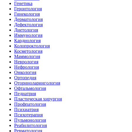
Генетика
Геронтология
Гинекология
Дерматология
Дефектология
Диетология
Иммунология
Кардиология
Колопроктология
Косметология
Маммология
Неврология
Нефрология
Онкология
Ортопедия
Оториноларингология
Офтальмология
Педиатрия
Пластическая хирургия
Профпатология
Психиатрия
Психотерапия
Пульмонология
Реабилитология
Ревматология