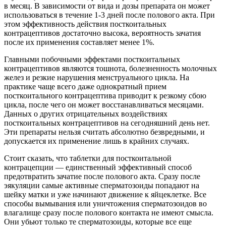
в месяц. В зависимости от вида и дозы препарата он может
использоваться в течение 1-3 дней после полового акта. При
этом эффективность действия посткоитальных
контрацептивов достаточно высока, вероятность зачатия
после их применения составляет менее 1%.
Главными побочными эффектами посткоитальных
контрацептивов являются тошнота, болезненность молочных
желез и резкие нарушения менструального цикла. На
практике чаще всего даже однократный прием
посткоитального контрацептива приводит к резкому сбою
цикла, после чего он может восстанавливаться месяцами.
Данных о других отрицательных воздействиях
посткоитальных контрацептивов на сегодняшний день нет.
Эти препараты нельзя считать абсолютно безвредными, и
допускается их применение лишь в крайних случаях.
Стоит сказать, что таблетки для посткоитальной
контрацепции — единственный эффективный способ
предотвратить зачатие после полового акта. Сразу после
эякуляции самые активные сперматозоиды попадают на
шейку матки и уже начинают движение к яйцеклетке. Все
способы вымывания или уничтожения сперматозоидов во
влагалище сразу после полового контакта не имеют смысла.
Они убьют только те сперматозоиды, которые все еще