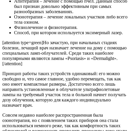
Апитерапия – лечение с помощью пчел. Данный способ
был признан довольно эффективным при самых
разнообразных заболеваниях.
Озонотерапия – лечение локальных участков либо всего
тела озоном.
Физиолечение и физиотерапия.
Способ, при котором используется эксимерный лазер.
[attention type=green]Но зачастую, при начальных стадиях
болезни, лечащий врач назначает лечение на дому с помощью
специальных ламп-облучателей. Среди таких наиболее
популярными являются лампы «Psoriasis» и «Dermalight».
[/attention]
Принцип работы таких устройств одинаковый: его можно
свободно и, что самое главное, удобно перемещать, так как
оно имеет компактные размеры. Достаточно всего лишь
направить установленные в облучателе ультрафиолетовые
лампы на требуемый участок тела и больной начнет получать
дозу облучения, которую для каждого индивидуально
назначает врач.
Совсем недавно наиболее распространенная была
озонотерапия, но с появлением таких приборов она стала
использоваться немного реже, так как комфортность таких
облучателей и возможность проводить процедуры дома стали