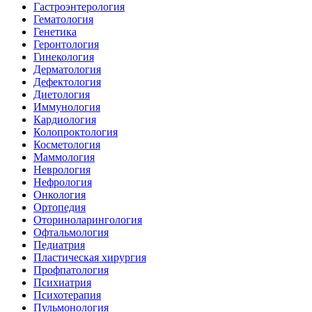
Гастроэнтерология
Гематология
Генетика
Геронтология
Гинекология
Дерматология
Дефектология
Диетология
Иммунология
Кардиология
Колопроктология
Косметология
Маммология
Неврология
Нефрология
Онкология
Ортопедия
Оториноларингология
Офтальмология
Педиатрия
Пластическая хирургия
Профпатология
Психиатрия
Психотерапия
Пульмонология