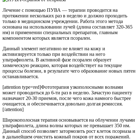
Лечение с помощью ПУВА — терапии проводится на
протяжении нескольких раз в неделю и должно проходить
только в медицинском учреждении. Работа этого метода
основана на использовании лучей (длина составляет 320-365
нм) и применении специальных препаратов, главным
компонентом которых является псорален.
Данный элемент негативно не влияет на кожу и
активизируется только при воздействии на него
ультрафиолета. В активной фазе псорален образует
химическую реакцию, которая воздействует на текущие
процессы болезни, в результате чего образование новых пятен
останавливается.
[attention type=red]Фототерапия узкополосными волнами
может проводиться до 6-ти раз в неделю. Зачастую пациенту
назначают 20-30 приемов, после чего кожа намного быстрее
очищается, и обеспечивается довольно долгая ремиссия.
[/attention]
Широкополосная терапия основывается на облучении лучами
ультрафиолета, длина волны которых не превышает 350 нм.
Данный способ позволяет затормозить рост клеток псориаза и
в дальнейшем очистить кожный покров от всех поражений.