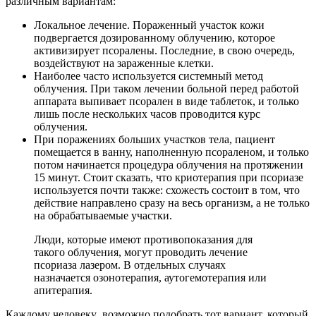
различным вариантам:
Локальное лечение. Пораженный участок кожи
подвергается дозированному облучению, которое
активизирует псоралены. Последние, в свою очередь,
воздействуют на зараженные клетки.
Наиболее часто используется системный метод
облучения. При таком лечении больной перед работой
аппарата выпивает псорален в виде таблеток, и только
лишь после нескольких часов проводится курс
облучения.
При поражениях больших участков тела, пациент
помещается в ванну, наполненную псораленом, и только
потом начинается процедура облучения на протяжении
15 минут. Стоит сказать, что криотерапия при псориазе
используется почти также: схожесть состоит в том, что
действие направлено сразу на весь организм, а не только
на обрабатываемые участки.
Люди, которые имеют противопоказания для
такого облучения, могут проводить лечение
псориаза лазером. В отдельных случаях
назначается озонотерапия, аутогемотерапия или
апитерапия.
Каждому человеку возможно подобрать тот вариант, который