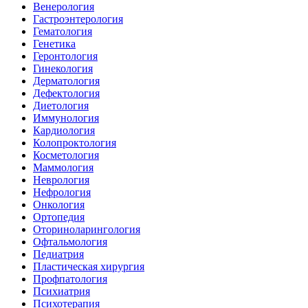
Венерология
Гастроэнтерология
Гематология
Генетика
Геронтология
Гинекология
Дерматология
Дефектология
Диетология
Иммунология
Кардиология
Колопроктология
Косметология
Маммология
Неврология
Нефрология
Онкология
Ортопедия
Оториноларингология
Офтальмология
Педиатрия
Пластическая хирургия
Профпатология
Психиатрия
Психотерапия