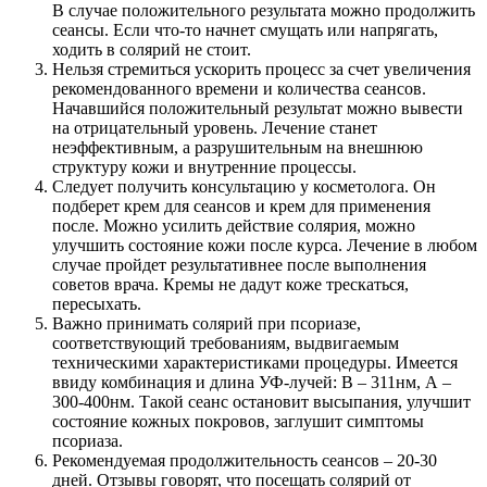
В случае положительного результата можно продолжить
сеансы. Если что-то начнет смущать или напрягать,
ходить в солярий не стоит.
Нельзя стремиться ускорить процесс за счет увеличения
рекомендованного времени и количества сеансов.
Начавшийся положительный результат можно вывести
на отрицательный уровень. Лечение станет
неэффективным, а разрушительным на внешнюю
структуру кожи и внутренние процессы.
Следует получить консультацию у косметолога. Он
подберет крем для сеансов и крем для применения
после. Можно усилить действие солярия, можно
улучшить состояние кожи после курса. Лечение в любом
случае пройдет результативнее после выполнения
советов врача. Кремы не дадут коже трескаться,
пересыхать.
Важно принимать солярий при псориазе,
соответствующий требованиям, выдвигаемым
техническими характеристиками процедуры. Имеется
ввиду комбинация и длина УФ-лучей: В – 311нм, А –
300-400нм. Такой сеанс остановит высыпания, улучшит
состояние кожных покровов, заглушит симптомы
псориаза.
Рекомендуемая продолжительность сеансов – 20-30
дней. Отзывы говорят, что посещать солярий от