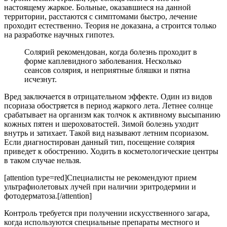
настоящему жаркое. Больные, оказавшиеся на данной
территории, расстаются с симптомами быстро, лечение
проходит естественно. Теория не доказана, а строится только
на разработке научных гипотез.
Солярий рекомендован, когда болезнь проходит в
форме каплевидного заболевания. Несколько
сеансов солярия, и неприятные бляшки и пятна
исчезнут.
Вред заключается в отрицательном эффекте. Один из видов
псориаза обостряется в период жаркого лета. Летнее солнце
срабатывает на организм как толчок к активному высыпанию
кожных пятен и шероховатостей. Зимой болезнь уходит
внутрь и затихает. Такой вид называют летним псориазом.
Если диагностирован данный тип, посещение солярия
приведет к обострению. Ходить в косметологические центры
в таком случае нельзя.
[attention type=red]Специалисты не рекомендуют прием
ультрафиолетовых лучей при наличии эритродермии и
фотодерматоза.[/attention]
Контроль требуется при получении искусственного загара,
когда используются специальные препараты местного и