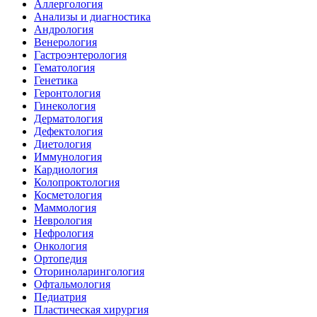
Аллергология
Анализы и диагностика
Андрология
Венерология
Гастроэнтерология
Гематология
Генетика
Геронтология
Гинекология
Дерматология
Дефектология
Диетология
Иммунология
Кардиология
Колопроктология
Косметология
Маммология
Неврология
Нефрология
Онкология
Ортопедия
Оториноларингология
Офтальмология
Педиатрия
Пластическая хирургия