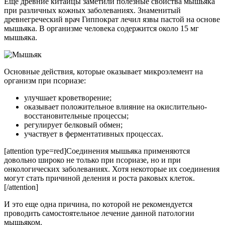
Еще древние китайцы заметили полезные свойства мышьяка
при различных кожных заболеваниях. Знаменитый
древнегреческий врач Гиппократ лечил язвы пастой на основе
мышьяка. В организме человека содержится около 15 мг
мышьяка.
Основные действия, которые оказывает микроэлемент на
организм при псориазе:
улучшает кроветворение;
оказывает положительное влияние на окислительно-
восстановительные процессы;
регулирует белковый обмен;
участвует в ферментативных процессах.
[attention type=red]Соединения мышьяка применяются
довольно широко не только при псориазе, но и при
онкологических заболеваниях. Хотя некоторые их соединения
могут стать причиной деления и роста раковых клеток.
[/attention]
И это еще одна причина, по которой не рекомендуется
проводить самостоятельное лечение данной патологии
мышьяком.