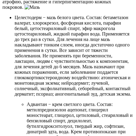
атрофию, растяжение и гиперпигментацию кожных
покровов.
Целестодерм − мазь белого цвета. Состав: бетаметазон
валерат, хлорокрезол, фосфорная кислота, парафин
белый, цетостеариловый спирт, эфир макрогола
цетостеариловый, жидкий парафин вода. Применяется
до трех раз в сутки. Для лечения на лице мазь
накладывают тонким слоем, иногда достаточно одного
применения в сутки. Все зависит от тяжести
заболевания. Не применять при беременности,
лактации, людям с чувствительностью к компонентам,
для лечения детей до 6 месяцев. Мазь назначают при
кожных поражениях, если заболевание поддается
глюкокортикостероидному воздействию: атоническая и
монетовидная экзема; нейродермит; лучевой,
солнечный, эксфолиативный, себорейный, контактный
дерматит; псориаз; аногенитальный зуд, детская экзема.
Адвантан − крем светлого цвета. Состав:
метилпреднизолон ацепонат, глицерил
моностеарат, глицерол, цетиловый, стеариловый и
бензиловый спирт, децилолеат,
бутилгидрокситолуол, твердый жир, софтизан,
динатрий эдта, вода. Крем противопоказан при