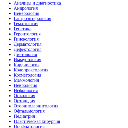
Анализы и диагностика
Андрология
Венерология
Гастроэнтерология
Гематология
Генетика
Геронтология
Гинекология
Дерматология
Дефектология
Диетология
Иммунология
Кардиология
Колопроктология
Косметология
Маммология
Неврология
Нефрология
Онкология
Ортопедия
Оториноларингология
Офтальмология
Педиатрия
Пластическая хирургия
Профпатология