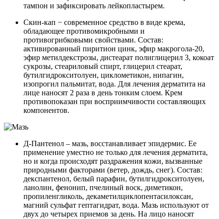
тампон и зафиксировать лейкопластырем.
Скин-кап − современное средство в виде крема,
обладающее противомикробными и
противогрибковыми свойствами. Состав:
активированный пиритион цинк, эфир макрогола-20,
эфир метилдекстрозы, дистеарат полиглицерил 3, кокоат
сукрозы, стеариловый спирт, глицерил стеарат,
бутилгидрокситолуен, циклометикон, нипагин,
изопрогил пальмитат, вода. Для лечения дерматита на
лице наносят 2 раза в день тонким слоем. Крем
противопоказан при восприимчивости составляющих
компонентов.
Д-Пантенол – мазь, восстанавливает эпидермис. Ее
применение уместно не только для лечения дерматита,
но и когда происходят раздражения кожи, вызванные
природными факторами (ветер, дождь, снег). Состав:
декспантенол, белый парафин, бутилгидрокситолуен,
ланолин, фенонип, пчелиный воск, диметикон,
пропиленгликоль, декаметилциклопентасилоксан,
магний сульфат гептагидрат, вода. Мазь используют от
двух до четырех приемов за день. На лицо наносят