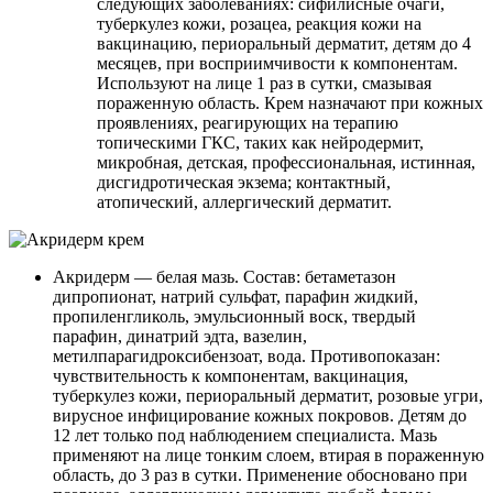
следующих заболеваниях: сифилисные очаги,
туберкулез кожи, розацеа, реакция кожи на
вакцинацию, периоральный дерматит, детям до 4
месяцев, при восприимчивости к компонентам.
Используют на лице 1 раз в сутки, смазывая
пораженную область. Крем назначают при кожных
проявлениях, реагирующих на терапию
топическими ГКС, таких как нейродермит,
микробная, детская, профессиональная, истинная,
дисгидротическая экзема; контактный,
атопический, аллергический дерматит.
Акридерм — белая мазь. Состав: бетаметазон
дипропионат, натрий сульфат, парафин жидкий,
пропиленгликоль, эмульсионный воск, твердый
парафин, динатрий эдта, вазелин,
метилпарагидроксибензоат, вода. Противопоказан:
чувствительность к компонентам, вакцинация,
туберкулез кожи, периоральный дерматит, розовые угри,
вирусное инфицирование кожных покровов. Детям до
12 лет только под наблюдением специалиста. Мазь
применяют на лице тонким слоем, втирая в пораженную
область, до 3 раз в сутки. Применение обосновано при