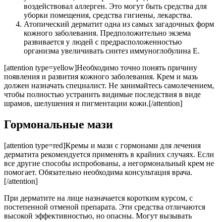
воздействовал аллерген. Это могут быть средства для
уборки помещения, средства гигиены, лекарства.
Атопический дерматит одна из самых загадочных форм
кожного заболевания. Предположительно экзема
развивается у людей с предрасположенностью
организма увеличивать синтез иммуноглобулина Е.
[attention type=yellow]Необходимо точно понять причину
появления и развития кожного заболевания. Крем и мазь
должен назначать специалист. Не занимайтесь самолечением,
чтобы полностью устранить видимые последствия в виде
шрамов, шелушения и пигментации кожи.[/attention]
Гормональные мази
[attention type=red]Кремы и мази с гормонами для лечения
дерматита рекомендуется применять в крайних случаях. Если
все другие способы испробованы, а негормональный крем не
помогает. Обязательно необходима консультация врача.
[/attention]
При дерматите на лице назначается коротким курсом, с
постепенной отменой препарата. Эти средства отличаются
высокой эффективностью, но опасны. Могут вызывать