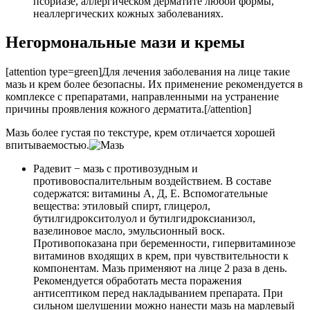
псориазе, аллергическом дерматите любой формы,
неаллергических кожных заболеваниях.
Негормональные мази и кремы
[attention type=green]Для лечения заболевания на лице такие
мазь и крем более безопасны. Их применение рекомендуется в
комплексе с препаратами, направленными на устранение
причины проявления кожного дерматита.[/attention]
Мазь более густая по текстуре, крем отличается хорошей
впитываемостью.
Радевит − мазь с противозудным и
противовоспалительным воздействием. В составе
содержатся: витамины А, Д, Е. Вспомогательные
вещества: этиловый спирт, глицерол,
бутилгидрокситолуол и бутилгидроксианизол,
вазелиновое масло, эмульсионный воск.
Противопоказана при беременности, гипервитаминозе
витаминов входящих в крем, при чувствительности к
компонентам. Мазь применяют на лице 2 раза в день.
Рекомендуется обработать места поражения
антисептиком перед накладыванием препарата. При
сильном шелушении можно нанести мазь на марлевый