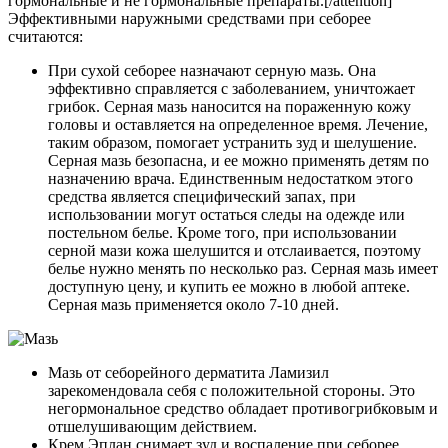
гормональные и не гормональные препараты.[/attention]
Эффективными наружными средствами при себорее
считаются:
При сухой себорее назначают серную мазь. Она
эффективно справляется с заболеванием, уничтожает
грибок. Серная мазь наносится на пораженную кожу
головы и оставляется на определенное время. Лечение,
таким образом, помогает устранить зуд и шелушение.
Серная мазь безопасна, и ее можно применять детям по
назначению врача. Единственным недостатком этого
средства является специфический запах, при
использовании могут остаться следы на одежде или
постельном белье. Кроме того, при использовании
серной мази кожа шелушится и отслаивается, поэтому
белье нужно менять по несколько раз. Серная мазь имеет
доступную цену, и купить ее можно в любой аптеке.
Серная мазь применяется около 7-10 дней.
Мазь от себорейного дерматита Ламизил
зарекомендовала себя с положительной стороны. Это
негормональное средство обладает противогрибковым и
отшелушивающим действием.
Крем Эплан снимает зуд и воспаление при себорее.