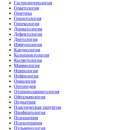
Гастроэнтерология
Гематология
Генетика
Геронтология
Гинекология
Дерматология
Дефектология
Диетология
Иммунология
Кардиология
Колопроктология
Косметология
Маммология
Неврология
Нефрология
Онкология
Ортопедия
Оториноларингология
Офтальмология
Педиатрия
Пластическая хирургия
Профпатология
Психиатрия
Психотерапия
Пульмонология