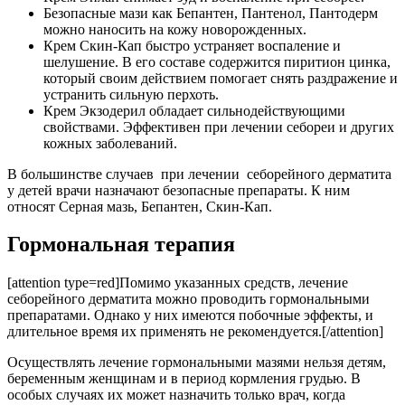
Безопасные мази как Бепантен, Пантенол, Пантодерм
можно наносить на кожу новорожденных.
Крем Скин-Кап быстро устраняет воспаление и
шелушение. В его составе содержится пиритион цинка,
который своим действием помогает снять раздражение и
устранить сильную перхоть.
Крем Экзодерил обладает сильнодействующими
свойствами. Эффективен при лечении себореи и других
кожных заболеваний.
В большинстве случаев при лечении себорейного дерматита
у детей врачи назначают безопасные препараты. К ним
относят Серная мазь, Бепантен, Скин-Кап.
Гормональная терапия
[attention type=red]Помимо указанных средств, лечение
себорейного дерматита можно проводить гормональными
препаратами. Однако у них имеются побочные эффекты, и
длительное время их применять не рекомендуется.[/attention]
Осуществлять лечение гормональными мазями нельзя детям,
беременным женщинам и в период кормления грудью. В
особых случаях их может назначить только врач, когда