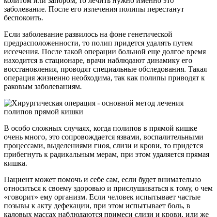
колитом или запором, то лечить нужно именно это
заболевание. После его излечения полипы перестанут
беспокоить.
Если заболевание развилось на фоне генетической
предрасположенности, то полип придется удалять путем
иссечения. После такой операции больной еще долгое время
находится в стационаре, врачи наблюдают динамику его
восстановления, проводят специальные обследования. Такая
операция жизненно необходима, так как полипы приводят к
раковым заболеваниям.
В особо сложных случаях, когда полипов в прямой кишке
очень много, это сопровождается язвами, воспалительными
процессами, выделениями гноя, слизи и крови, то придется
прибегнуть к радикальным мерам, при этом удаляется прямая
кишка.
Пациент может помочь и себе сам, если будет внимательно
относиться к своему здоровью и прислушиваться к тому, о чем
«говорит» ему организм. Если человек испытывает частые
позывы к акту дефекации, при этом испытывает боль, в
каловых массах наблюдаются примеси слизи и крови, или же