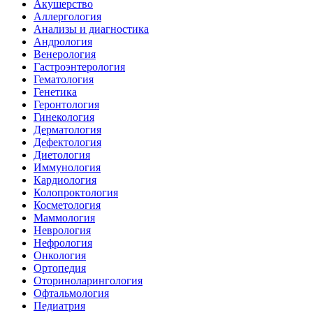
Акушерство
Аллергология
Анализы и диагностика
Андрология
Венерология
Гастроэнтерология
Гематология
Генетика
Геронтология
Гинекология
Дерматология
Дефектология
Диетология
Иммунология
Кардиология
Колопроктология
Косметология
Маммология
Неврология
Нефрология
Онкология
Ортопедия
Оториноларингология
Офтальмология
Педиатрия