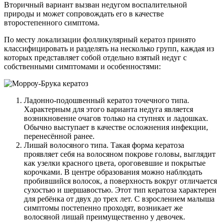
Вторичный вариант вызван недугом воспалительной
природы и может сопровождать его в качестве
второстепенного симптома.
По месту локализации фолликулярный кератоз принято
классифицировать и разделять на несколько групп, каждая из
которых представляет собой отдельно взятый недуг с
собственными симптомами и особенностями:
Ладонно-подошвенный кератоз точечного типа.
Характерным для этого варианта недуга является
возникновение очагов только на ступнях и ладошках.
Обычно выступает в качестве осложнения инфекции,
перенесённой ранее.
Лишай волосяного типа. Такая форма кератоза
проявляет себя на волосяном покрове головы, выглядит
как узелки красного цвета, ороговевшие и покрытые
корочками. В центре образования можно наблюдать
пробившийся волосок, а поверхность вокруг отличается
сухостью и шершавостью. Этот тип кератоза характерен
для ребёнка от двух до трех лет. С взрослением малыша
симптомы постепенно проходят, возникает же
волосяной лишай преимущественно у девочек.