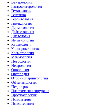
Венерология
Гастроэнтерология
Гематология
Генетика
Геронтология
Гинекология
Дерматология
Дефектология
Диетология
Иммунология
Кардиология
Колопроктология
Косметология
Маммология
Неврология
Нефрология
Онкология
Ортопедия
Оториноларингология
Офтальмология
Педиатрия
Пластическая хирургия
Профпатология
Психиатрия
Психотерапия