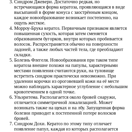
Синдром Джевери. Достаточно редкая, но
встречающаяся форма кератоза, проявляющаяся в виде
высыпаний в форме конуса с заострённым концом,
каждое новообразование возникает постепенно, на
ощупь жесткое.
Морроу-Брука кератоз. Первичным признаком является
повышенная сухость, которая затем сменяется
образованием бугорков, внутри которых пробивается
волосок. Распространяется обычно на поверхности
ладоней, а также любых частей тела, где преобладают
складки.
Болезнь Флегеля. Новообразования при таком типе
кератоза внешне похожи на папулы, характерными
местами появления считаются руки, на туловище
встретить синдром практически невозможно. При
удалении корочки из ороговевшей кожи на её месте
можно наблюдать характерное углубление с небольшим
кровотечением в одной точке.
Ульэритема. Располагается около бровей снаружи,
отличается симметричной локализацией. Может
возникать также на щеках и на лбу. Запущенная форма
болезни приводит к постепенной потере волосков
бровей.
Синдром Дохи. Кератоз по этому типу отличает
появление папул, каждая из которых располагается