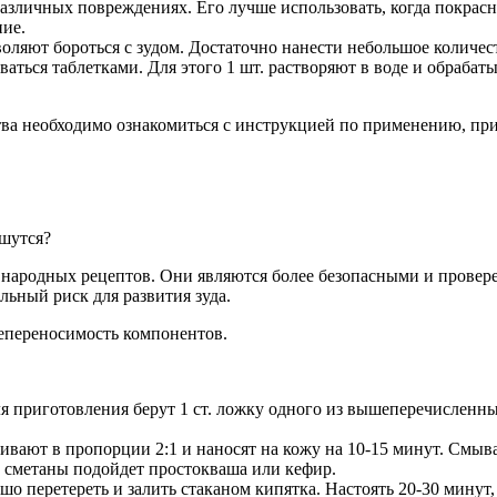
азличных повреждениях. Его лучше использовать, когда покрасне
ние.
ляют бороться с зудом. Достаточно нанести небольшое количес
оваться таблетками. Для этого 1 шт. растворяют в воде и обра
дства необходимо ознакомиться с инструкцией по применению, п
ешутся?
 народных рецептов. Они являются более безопасными и провер
ьный риск для развития зуда.
епереносимость компонентов.
я приготовления берут 1 ст. ложку одного из вышеперечисленн
ивают в пропорции 2:1 и наносят на кожу на 10-15 минут. Смы
 сметаны подойдет простокваша или кефир.
шо перетереть и залить стаканом кипятка. Настоять 20-30 минут,