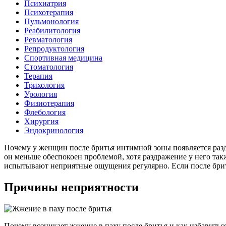
Психиатрия
Психотерапия
Пульмонология
Реабилитология
Ревматология
Репродуктология
Спортивная медицина
Стоматология
Терапия
Трихология
Урология
Физиотерапия
Флебология
Хирургия
Эндокринология
Почему у женщин после бритья интимной зоны появляется разд
он меньше обеспокоен проблемой, хотя раздражение у него так
испытывают неприятные ощущения регулярно. Если после брит
Причины неприятности
Почему возникает жжение в паху после бритья и как избавиться