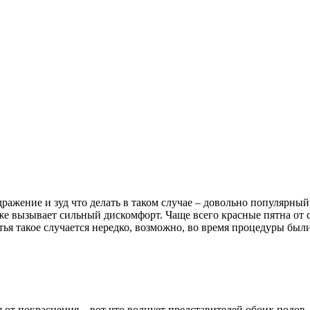
ражение и зуд что делать в таком случае – довольно популярны
же вызывает сильный дискомфорт. Чаще всего красные пятна от 
ья такое случается нередко, возможно, во время процедуры бы
 от покраснения – вот что волнует представителей обоих полов.