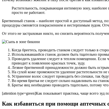
Растительность, покрывающая интимную зону, наиболее г
просто не работают.
Бритвенный станок – наиболее простой и доступный метод, поз
процедуры сменяется покраснением и нестерпимым зудом. Отч
От этого не застрахован никто, но снизить вероятность пол
Когда бреетесь, проводить станком следует только в сто
Использовавшийся станок должен быть тщательно промы
Проводить удаление следует в теплом помещении. Если ч
приводит к появлению красных точек, зуду.
Лезвие бритвенной принадлежности должно быть острым. 
На сухой коже промежности удаление растительности не 
Устранение волос следует проводить без спешки, так буд
Во время бритья не следует сильно надавливать на станок
Бритье яиц необходимо проводить тщательно, потому чт
[attention type=green]Как показывает практика, чаще всего зуд 
Как избавиться при помощи аптечных 