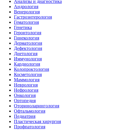
Анализы и диагностика
Андрология
Венерология
Гастроэнтерология
Гематология
Генетика
Геронтология
Гинекология
Дерматология
Дефектология
Диетология
Иммунология
Кардиология
Колопроктология
Косметология
Маммология
Неврология
Нефрология
Онкология
Ортопедия
Оториноларингология
Офтальмология
Педиатрия
Пластическая хирургия
Профпатология