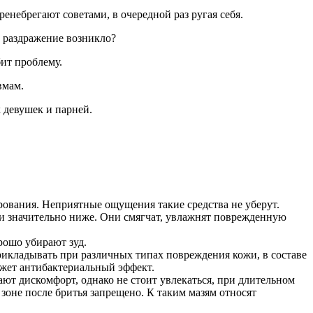
енебрегают советами, в очередной раз ругая себя.
и раздражение возникло?
ит проблему.
вмам.
 девушек и парней.
ования. Неприятные ощущения такие средства не уберут.
ии значительно ниже. Они смягчат, увлажнят поврежденную
рошо убирают зуд.
рикладывать при различных типах повреждения кожи, в составе
ажет антибактериальный эффект.
т дискомфорт, однако не стоит увлекаться, при длительном
оне после бритья запрещено. К таким мазям относят