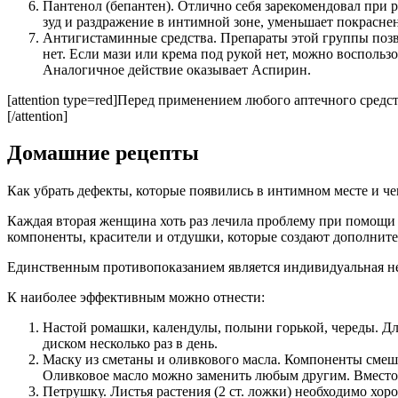
Пантенол (бепантен). Отлично себя зарекомендовал при р
зуд и раздражение в интимной зоне, уменьшает покрасне
Антигистаминные средства. Препараты этой группы позво
нет. Если мази или крема под рукой нет, можно воспольз
Аналогичное действие оказывает Аспирин.
[attention type=red]Перед применением любого аптечного сре
[/attention]
Домашние рецепты
Как убрать дефекты, которые появились в интимном месте и ч
Каждая вторая женщина хоть раз лечила проблему при помощи
компоненты, красители и отдушки, которые создают дополнител
Единственным противопоказанием является индивидуальная н
К наиболее эффективным можно отнести:
Настой ромашки, календулы, полыни горькой, череды. Дл
диском несколько раз в день.
Маску из сметаны и оливкового масла. Компоненты смеш
Оливковое масло можно заменить любым другим. Вместо
Петрушку. Листья растения (2 ст. ложки) необходимо хоро