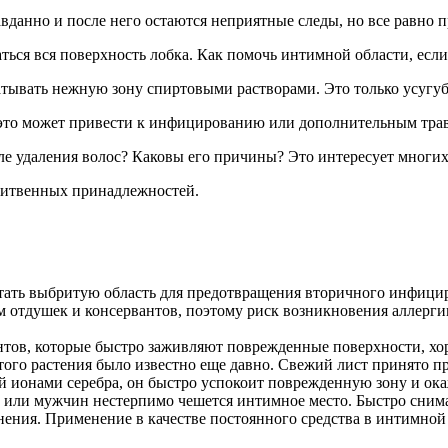
вданно и после него остаются неприятные следы, но все равно пр
аться вся поверхность лобка. Как помочь интимной области, есл
батывать нежную зону спиртовыми растворами. Это только усугуб
, это может привести к инфицированию или дополнительным тра
ле удаления волос? Каковы его причины? Это интересует многих
бритвенных принадлежностей.
ать выбритую область для предотвращения вторичного инфицир
м отдушек и консервантов, поэтому риск возникновения аллерг
нтов, которые быстро заживляют поврежденные поверхности, хо
ого растения было известно еще давно. Свежий лист принято п
й ионами серебра, он быстро успокоит поврежденную зону и ок
 или мужчин нестерпимо чешется интимное место. Быстро снимаю
ния. Применение в качестве постоянного средства в интимной з