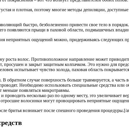
устая и плотная, поэтому многие методы депиляции, доступные 
воляющий быстро, безболезненно привести свое тело в порядок. 
его появляются прыщи в паховой области, подмышечных впадина
учения неприятных ощущений можно, придерживаясь следующих п
рону роста волос. Противоположное направление может приводит
т, просушен и закрыт защитным колпачком. Это нужно для пре
еловек испытывает чувство холода, паховая область покрывает
В обратном случае поверхность больше травмируется, а часть в
проводят. Необходимо использовать специальные средства или 
ут меньше появляться микротравмы.
 и проводить несколько раз по одному месту, это увеличивает в
о отросшие волосинки могут провоцировать неприятные ощущени
после бритья возникает после спешного проведения процедуры.[/at
средств