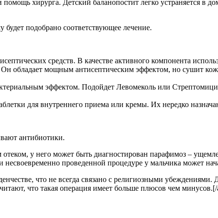
и помощь хирурга. Детский баланопостит легко устраняется в до
шу будет подобрано соответствующее лечение.
исептических средств. В качестве активного компонента испол
Он обладает мощным антисептическим эффектом, но сушит кожу
актериальным эффектом. Подойдет Левомеколь или Стрептомиц
блетки для внутреннего приема или кремы. Их нередко назначают
ывают антибиотики.
м отеком, у него может быть диагностирован парафимоз – ущемл
и несвоевременно проведенной процедуре у мальчика может нача
ладенчестве, что не всегда связано с религиозными убеждениями.
тают, что такая операция имеет больше плюсов чем минусов.[/at