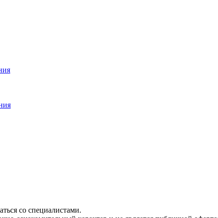
ния
ния
ться со специалистами.