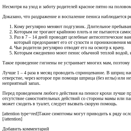
Несмотря на уход и заботу родителей красное пятно на полово
Доказано, что раздражение и воспаление пениса наблюдается ре
Кому регулярно меняют подгузник. Длительное пребыван
Которым не трогают крайнюю плоть и не пытаются самос
Раз в 7 – 14 дней проводят целебные антисептические ва
который предохраняет его от сухости и проникновения м
Чьи родители регулярно отводят его на осмотр к врачу.
Которым ежедневно моют пенис обычной теплой водой, и
Такое проведение гигиены не устраивает многих мам, поэтому 
Лучше 1 – 4 раза в месяц проводить спринцевание. В шприц на
отверстие, через которое при помощи шприца (без иглы) или 
неприятный запах.
Перед проведением любого действия на пенисе крохи лучше пр
отсутствие самостоятельных действий со стороны мамы или пап
может сходить в туалет, следует вызвать скорую помощь.
[attention type=red]Такие симптомы могут приводить к ряду ос
[/attention]
Добавить комментарий