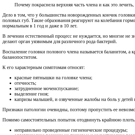
Почему покраснела верхняя часть члена и как это лечить
Дело в том, что у большинства новорожденных кончик головки
половых губ. Такие образования реагируют на колебания гормо
нормальным в 1 год и даже в 10 лет.
В лечении естественный процесс не нуждается, но многие не зн
делают орган уязвимым для различного рода бактерий.
Воспаление головки полового члена называется баланитом, а 
баланопоститом.
К его характерным симптомам относят:
красные пятнышки на головке члена;
отечность;
затрудненное мочеиспускание;
выделение гноя;
капризы малышей, и озвученные жалобы на боль у детей 
Признаки патологии очевидны, поэтому пропустить ее невозм
Помимо самостоятельных попыток отодвинуть крайнюю плоть,
неправильно проведенные гигиенические процедуры;