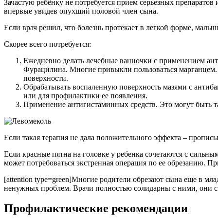
Зачастую ребёнку не потребуется прием серьезных препаратов 
впервые увидев опухший половой член сына.
Если врач решил, что болезнь протекает в легкой форме, малы
Скорее всего потребуется:
Ежедневно делать лечебные ванночки с применением ант
Фурацилина. Многие привыкли пользоваться марганцем. 
поверхности.
Обрабатывать воспаленную поверхность мазями с антиб
или для профилактики ее появления.
Применение антигистаминных средств. Это могут быть та
Если такая терапия не дала положительного эффекта – пропис
Если красные пятна на головке у ребенка сочетаются с сильны
может потребоваться экстренная операция по ее обрезанию. Пр
[attention type=green]Многие родители обрезают сына еще в м
ненужных проблем. Врачи полностью солидарны с ними, они счи
Профилактические рекомендации