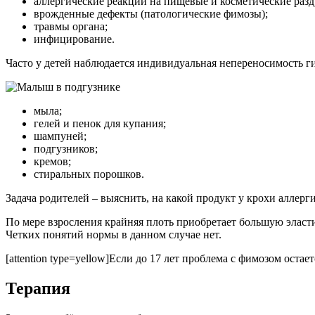
аллергические реакции на пищевые и косметические раз
врожденные дефекты (патологические фимозы);
травмы органа;
инфицирование.
Часто у детей наблюдается индивидуальная непереносимость г
мыла;
гелей и пенок для купания;
шампуней;
подгузников;
кремов;
стиральных порошков.
Задача родителей – выяснить, на какой продукт у крохи аллерги
По мере взросления крайняя плоть приобретает большую эласти
Четких понятий нормы в данном случае нет.
[attention type=yellow]Если до 17 лет проблема с фимозом остае
Терапия