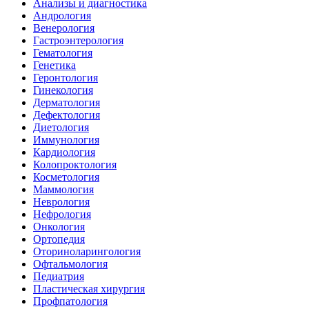
Анализы и диагностика
Андрология
Венерология
Гастроэнтерология
Гематология
Генетика
Геронтология
Гинекология
Дерматология
Дефектология
Диетология
Иммунология
Кардиология
Колопроктология
Косметология
Маммология
Неврология
Нефрология
Онкология
Ортопедия
Оториноларингология
Офтальмология
Педиатрия
Пластическая хирургия
Профпатология