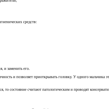
дражители;
игиенических средств:
я, и заменить его.
чность и позволяет приоткрывать головку. У одного мальчика эт
тся, то состояние считают патологическим и проводят консерватив