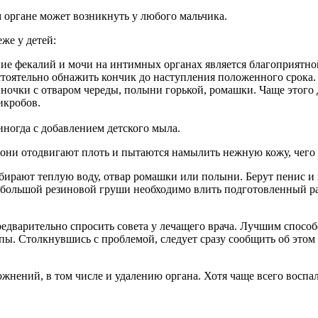
м органе может возникнуть у любого мальчика.
же у детей:
ие фекалий и мочи на интимных органах является благоприятной
тоятельно обнажить кончик до наступления положенного срока.
нночки с отваром череды, полыни горькой, ромашки. Чаще этого д
икробов.
ногда с добавлением детского мыла.
они отодвигают плоть и пытаются намылить нежную кожу, чего д
бирают теплую воду, отвар ромашки или полыни. Берут пенис и 
небольшой резиновой груши необходимо влить подготовленный ра
едварительно спросить совета у лечащего врача. Лучшим способ
ы. Столкнувшись с проблемой, следует сразу сообщить об этом д
ложнений, в том числе и удалению органа. Хотя чаще всего восп