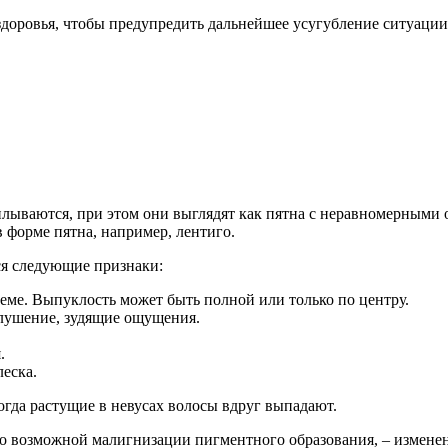
здоровья, чтобы предупредить дальнейшее усугубление ситуации
лываются, при этом они выглядят как пятна с неравномерными о
в форме пятна, например, лентиго.
ся следующие признаки:
ъеме. Выпуклость может быть полной или только по центру.
лушение, зудящие ощущения.
.
еска.
огда растущие в невусах волосы вдруг выпадают.
 возможной малигнизации пигментного образования, – изменени