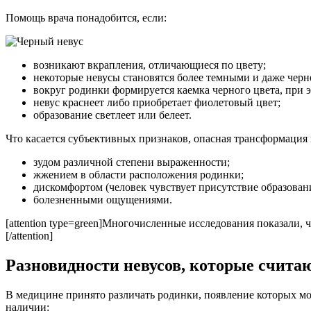
Помощь врача понадобится, если:
возникают вкрапления, отличающиеся по цвету;
некоторые невусы становятся более темными и даже черн
вокруг родинки формируется каемка черного цвета, при э
невус краснеет либо приобретает фиолетовый цвет;
образование светлеет или белеет.
Что касается субъективных признаков, опасная трансформация
зудом различной степени выраженности;
жжением в области расположения родинки;
дискомфортом (человек чувствует присутствие образовани
болезненными ощущениями.
[attention type=green]Многочисленные исследования показали,
[/attention]
Разновидности невусов, которые счит
В медицине принято различать родинки, появление которых мо
наличии: