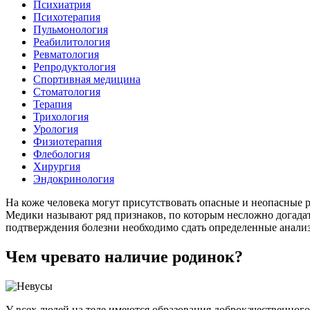
Психиатрия
Психотерапия
Пульмонология
Реабилитология
Ревматология
Репродуктология
Спортивная медицина
Стоматология
Терапия
Трихология
Урология
Физиотерапия
Флебология
Хирургия
Эндокринология
На коже человека могут присутствовать опасные и неопасные р
Медики называют ряд признаков, по которым несложно догадат
подтверждения болезни необходимо сдать определенные анали
Чем чревато наличие родинок?
У всех людей на теле имеются образования доброкачественного 