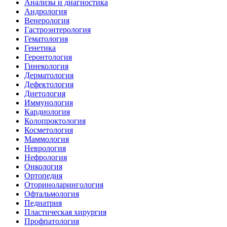
Анализы и диагностика
Андрология
Венерология
Гастроэнтерология
Гематология
Генетика
Геронтология
Гинекология
Дерматология
Дефектология
Диетология
Иммунология
Кардиология
Колопроктология
Косметология
Маммология
Неврология
Нефрология
Онкология
Ортопедия
Оториноларингология
Офтальмология
Педиатрия
Пластическая хирургия
Профпатология