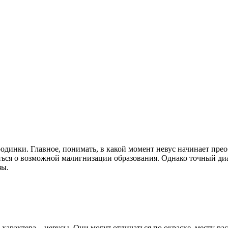
одинки. Главное, понимать, в какой момент невус начинает пре
ься о возможной малигнизации образования. Однако точный диа
зы.
характера – невусы. Они могут отличаться по окраске, месту рас