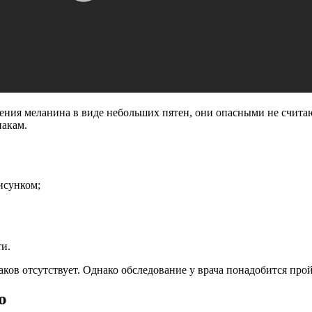
ения меланина в виде небольших пятен, они опасными не считаю
накам.
исунком;
ти.
аков отсутствует. Однако обследование у врача понадобится пройт
ю