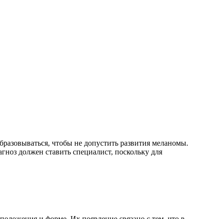
образовываться, чтобы не допустить развития меланомы.
гноз должен ставить специалист, поскольку для
положения и форме. Их появление связано с тем, что в