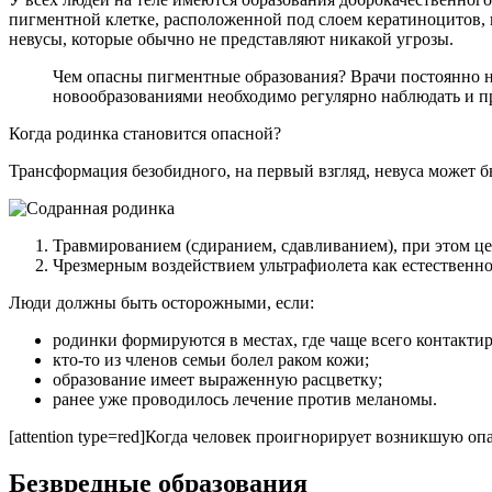
пигментной клетке, расположенной под слоем кератиноцитов, 
невусы, которые обычно не представляют никакой угрозы.
Чем опасны пигментные образования? Врачи постоянно на
новообразованиями необходимо регулярно наблюдать и пр
Когда родинка становится опасной?
Трансформация безобидного, на первый взгляд, невуса может 
Травмированием (сдиранием, сдавливанием), при этом це
Чрезмерным воздействием ультрафиолета как естественног
Люди должны быть осторожными, если:
родинки формируются в местах, где чаще всего контактир
кто-то из членов семьи болел раком кожи;
образование имеет выраженную расцветку;
ранее уже проводилось лечение против меланомы.
[attention type=red]Когда человек проигнорирует возникшую опа
Безвредные образования