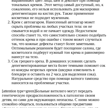
выравнивают цвет лица, шеи и декольте при помощи
тональных кремов. Этот метод самый доступный, но, к
сожалению, его нельзя использовать для маскировки
депегментации на кистях рук. Также применение
косметики не подходит мужчинам.
Крем с автозагаром. Нанесенный автозагар может
скрыть проблемы на любых участках тела: он не
смывается водой и не пачкает одежду. Недостатком
способа станет то, что самостоятельно сложно подобрать
оттенок крема и при ошибке с тоном может случиться
так, что кожные дефекты станут более заметными.
Оптимальным решением будет посещение салона, где
косметологи подберут нужный тон крема и равномерно
нанесут на тело.
Сок грецкого ореха. В домашних условиях сделать
депегментированные места более темными поможет сок
из кожуры незрелых орехов (шкурки измельчить в
блендере и оставить на 2 часа для выделения сока).
Натуральное средство при помощи ватного тампона
наносится на проблемные участки.
[attention type=green]Больные витилиго могут передать
генетическую предрасположенность к патологии своим
детям, но сами для окружающих неопасны. С ними можно
спокойно общаться, пользоваться общими предметами