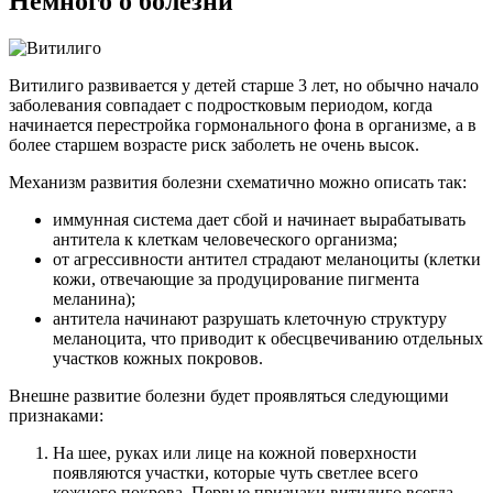
Немного о болезни
Витилиго развивается у детей старше 3 лет, но обычно начало
заболевания совпадает с подростковым периодом, когда
начинается перестройка гормонального фона в организме, а в
более старшем возрасте риск заболеть не очень высок.
Механизм развития болезни схематично можно описать так:
иммунная система дает сбой и начинает вырабатывать
антитела к клеткам человеческого организма;
от агрессивности антител страдают меланоциты (клетки
кожи, отвечающие за продуцирование пигмента
меланина);
антитела начинают разрушать клеточную структуру
меланоцита, что приводит к обесцвечиванию отдельных
участков кожных покровов.
Внешне развитие болезни будет проявляться следующими
признаками:
На шее, руках или лице на кожной поверхности
появляются участки, которые чуть светлее всего
кожного покрова. Первые признаки витилиго всегда