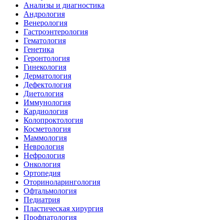
Анализы и диагностика
Андрология
Венерология
Гастроэнтерология
Гематология
Генетика
Геронтология
Гинекология
Дерматология
Дефектология
Диетология
Иммунология
Кардиология
Колопроктология
Косметология
Маммология
Неврология
Нефрология
Онкология
Ортопедия
Оториноларингология
Офтальмология
Педиатрия
Пластическая хирургия
Профпатология