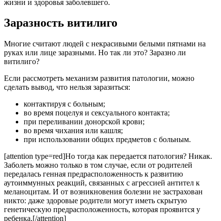
жизни и здоровья заболевшего.
Заразность витилиго
Многие считают людей с некрасивыми белыми пятнами на
руках или лице заразными. Но так ли это? Заразно ли
витилиго?
Если рассмотреть механизм развития патологии, можно
сделать вывод, что нельзя заразиться:
контактируя с больным;
во время поцелуя и сексуального контакта;
при переливании донорской крови;
во время чихания или кашля;
при использовании общих предметов с больным.
[attention type=red]Но тогда как передается патология? Никак.
Заболеть можно только в том случае, если от родителей
передалась генная предрасположенность к развитию
аутоиммунных реакций, связанных с агрессией антител к
меланоцитам. И от возникновения болезни не застрахован
никто: даже здоровые родители могут иметь скрытую
генетическую предрасположенность, которая проявится у
ребенка.[/attention]