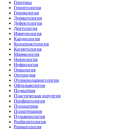
Генетика
Геронтология
Гинекология
Дерматология
Дефектология
Диетология
Иммунология
Кардиология
Колопроктология
Косметология
Маммология
Неврология
Нефрология
Онкология
Ортопедия
Оториноларингология
Офтальмология
Педиатрия
Пластическая хирургия
Профпатология
Психиатрия
Психотерапия
Пульмонология
Реабилитология
Ревматология