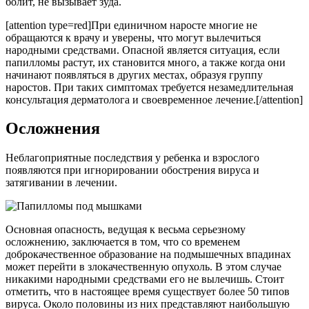
болит, не вызывает зуда.
[attention type=red]При единичном наросте многие не
обращаются к врачу и уверены, что могут вылечиться
народными средствами. Опасной является ситуация, если
папилломы растут, их становится много, а также когда они
начинают появляться в других местах, образуя группу
наростов. При таких симптомах требуется незамедлительная
консультация дерматолога и своевременное лечение.[/attention]
Осложнения
Неблагоприятные последствия у ребенка и взрослого
появляются при игнорировании обострения вируса и
затягивании в лечении.
Основная опасность, ведущая к весьма серьезному
осложнению, заключается в том, что со временем
доброкачественное образование на подмышечных впадинах
может перейти в злокачественную опухоль. В этом случае
никакими народными средствами его не вылечишь. Стоит
отметить, что в настоящее время существует более 50 типов
вируса. Около половины из них представляют наибольшую