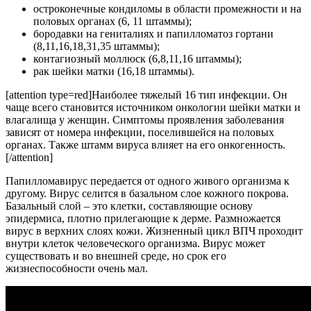
остроконечные кондиломы в области промежности и на
половых органах (6, 11 штаммы);
бородавки на гениталиях и папилломатоз гортани
(8,11,16,18,31,35 штаммы);
контагиозный моллюск (6,8,11,16 штаммы);
рак шейки матки (16,18 штаммы).
[attention type=red]Наиболее тяжелый 16 тип инфекции. Он
чаще всего становится источником онкологии шейки матки и
влагалища у женщин. Симптомы проявления заболевания
зависят от номера инфекции, поселившейся на половых
органах. Также штамм вируса влияет на его онкогенность.
[/attention]
Папилломавирус передается от одного живого организма к
другому. Вирус селится в базальном слое кожного покрова.
Базальный слой – это клетки, составляющие основу
эпидермиса, плотно прилегающие к дерме. Размножается
вирус в верхних слоях кожи. Жизненный цикл ВПЧ проходит
внутри клеток человеческого организма. Вирус может
существовать и во внешней среде, но срок его
жизнеспособности очень мал.