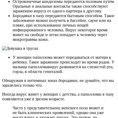
Остроконечные кондиломы передаются половым путем.
Оральные и анальные контакты также способствуют
заражению вируса от одного партнера к другому.
Бородавки в паху передаются бытовым способом. Такое
заболевание можно получить в бассейне, сауне или на
пляже, при использовании личных вещей
инфицированного человека. Вирус некоторое время
живет на свободе и легко попадает к человеку через
микротравмы кожи.
У женщин папиллома может передаваться от матери к
ребенку. Такое заражение происходит во время родов. У
малыша папилломавирус развивается на слизистой рта,
горла, в области гениталий.
Обнаружив в интимных зонах бородавки, не думайте, что вы
заразились только что.
Иногда вирус живет у женщин с детства, а папилломы в паху
появляются уже в зрелом возрасте.
Часто у представительниц женского пола может и
не быть клинических проявлений, однако она уже
носит вирус и заражает других. Это редкое, но