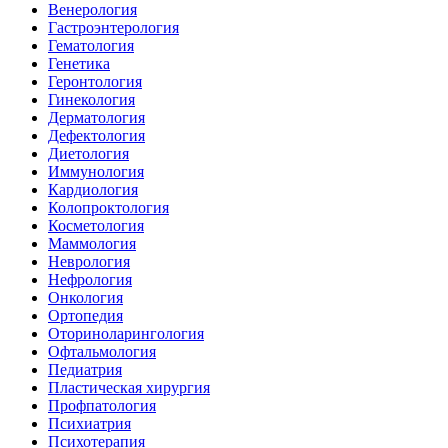
Венерология
Гастроэнтерология
Гематология
Генетика
Геронтология
Гинекология
Дерматология
Дефектология
Диетология
Иммунология
Кардиология
Колопроктология
Косметология
Маммология
Неврология
Нефрология
Онкология
Ортопедия
Оториноларингология
Офтальмология
Педиатрия
Пластическая хирургия
Профпатология
Психиатрия
Психотерапия