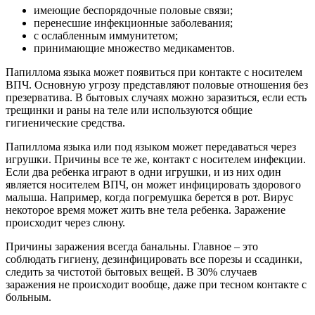
имеющие беспорядочные половые связи;
перенесшие инфекционные заболевания;
с ослабленным иммунитетом;
принимающие множество медикаментов.
Папиллома языка может появиться при контакте с носителем
ВПЧ. Основную угрозу представляют половые отношения без
презерватива. В бытовых случаях можно заразиться, если есть
трещинки и раны на теле или используются общие
гигиенические средства.
Папиллома языка или под языком может передаваться через
игрушки. Причины все те же, контакт с носителем инфекции.
Если два ребенка играют в одни игрушки, и из них один
является носителем ВПЧ, он может инфицировать здорового
малыша. Например, когда погремушка берется в рот. Вирус
некоторое время может жить вне тела ребенка. Заражение
происходит через слюну.
Причины заражения всегда банальны. Главное – это
соблюдать гигиену, дезинфицировать все порезы и ссадинки,
следить за чистотой бытовых вещей. В 30% случаев
заражения не происходит вообще, даже при тесном контакте с
больным.