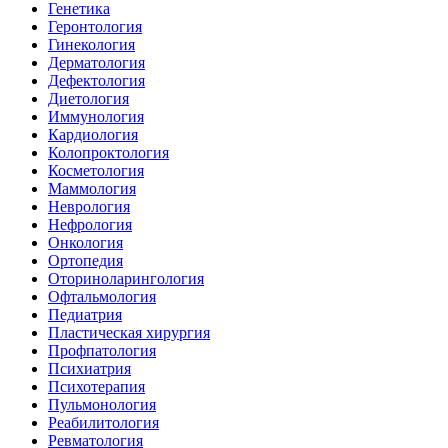
Генетика
Геронтология
Гинекология
Дерматология
Дефектология
Диетология
Иммунология
Кардиология
Колопроктология
Косметология
Маммология
Неврология
Нефрология
Онкология
Ортопедия
Оториноларингология
Офтальмология
Педиатрия
Пластическая хирургия
Профпатология
Психиатрия
Психотерапия
Пульмонология
Реабилитология
Ревматология