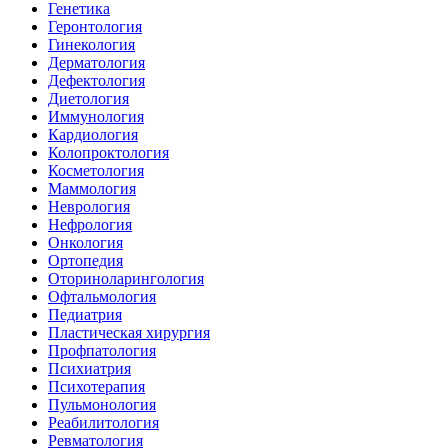
Генетика
Геронтология
Гинекология
Дерматология
Дефектология
Диетология
Иммунология
Кардиология
Колопроктология
Косметология
Маммология
Неврология
Нефрология
Онкология
Ортопедия
Оториноларингология
Офтальмология
Педиатрия
Пластическая хирургия
Профпатология
Психиатрия
Психотерапия
Пульмонология
Реабилитология
Ревматология