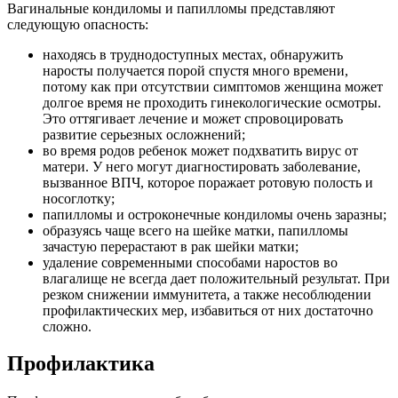
Вагинальные кондиломы и папилломы представляют
следующую опасность:
находясь в труднодоступных местах, обнаружить
наросты получается порой спустя много времени,
потому как при отсутствии симптомов женщина может
долгое время не проходить гинекологические осмотры.
Это оттягивает лечение и может спровоцировать
развитие серьезных осложнений;
во время родов ребенок может подхватить вирус от
матери. У него могут диагностировать заболевание,
вызванное ВПЧ, которое поражает ротовую полость и
носоглотку;
папилломы и остроконечные кондиломы очень заразны;
образуясь чаще всего на шейке матки, папилломы
зачастую перерастают в рак шейки матки;
удаление современными способами наростов во
влагалище не всегда дает положительный результат. При
резком снижении иммунитета, а также несоблюдении
профилактических мер, избавиться от них достаточно
сложно.
Профилактика