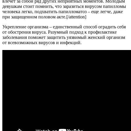
влечет за собой ряд других неприятных моментов. Молодым
девушкам стоит помнить, что заразиться вирусом папилломы
человека легко, подхватить папилломатоз – еще легче, даже
при защищенном половом акте.[/attention]
Укрепление организма – единственный способ оградить себя
от обострения вируса. Разумный подход к профилактике
заболевания поможет защитить уязвимый женский организм
от всевозможных вирусов и инфекций.