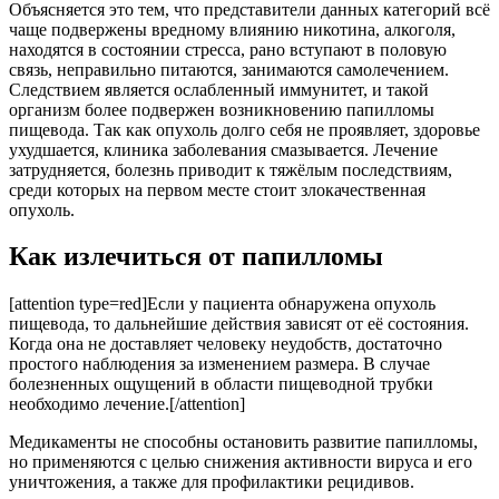
Объясняется это тем, что представители данных категорий всё
чаще подвержены вредному влиянию никотина, алкоголя,
находятся в состоянии стресса, рано вступают в половую
связь, неправильно питаются, занимаются самолечением.
Следствием является ослабленный иммунитет, и такой
организм более подвержен возникновению папилломы
пищевода. Так как опухоль долго себя не проявляет, здоровье
ухудшается, клиника заболевания смазывается. Лечение
затрудняется, болезнь приводит к тяжёлым последствиям,
среди которых на первом месте стоит злокачественная
опухоль.
Как излечиться от папилломы
[attention type=red]Если у пациента обнаружена опухоль
пищевода, то дальнейшие действия зависят от её состояния.
Когда она не доставляет человеку неудобств, достаточно
простого наблюдения за изменением размера. В случае
болезненных ощущений в области пищеводной трубки
необходимо лечение.[/attention]
Медикаменты не способны остановить развитие папилломы,
но применяются с целью снижения активности вируса и его
уничтожения, а также для профилактики рецидивов.