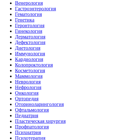
Венерология
Гастроэнтерология
Гематология
Генетика
Геронтология
Гинекология
Дерматология
Дефектология
Диетология
Иммунология
Кардиология
Колопроктология
Косметология
Маммология
Неврология
Нефрология
Онкология
Ортопедия
Оториноларингология
Офтальмология
Педиатрия
Пластическая хирургия
Профпатология
Психиатрия
Психотерапия