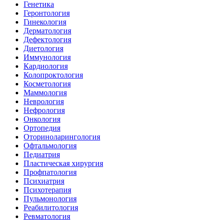
Генетика
Геронтология
Гинекология
Дерматология
Дефектология
Диетология
Иммунология
Кардиология
Колопроктология
Косметология
Маммология
Неврология
Нефрология
Онкология
Ортопедия
Оториноларингология
Офтальмология
Педиатрия
Пластическая хирургия
Профпатология
Психиатрия
Психотерапия
Пульмонология
Реабилитология
Ревматология