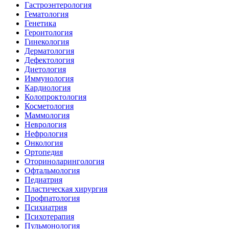
Гастроэнтерология
Гематология
Генетика
Геронтология
Гинекология
Дерматология
Дефектология
Диетология
Иммунология
Кардиология
Колопроктология
Косметология
Маммология
Неврология
Нефрология
Онкология
Ортопедия
Оториноларингология
Офтальмология
Педиатрия
Пластическая хирургия
Профпатология
Психиатрия
Психотерапия
Пульмонология