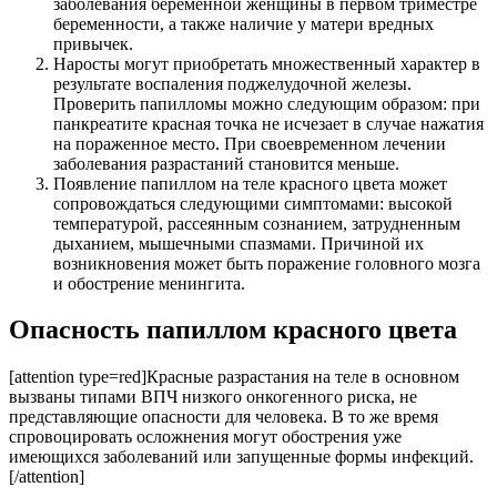
заболевания беременной женщины в первом триместре
беременности, а также наличие у матери вредных
привычек.
Наросты могут приобретать множественный характер в
результате воспаления поджелудочной железы.
Проверить папилломы можно следующим образом: при
панкреатите красная точка не исчезает в случае нажатия
на пораженное место. При своевременном лечении
заболевания разрастаний становится меньше.
Появление папиллом на теле красного цвета может
сопровождаться следующими симптомами: высокой
температурой, рассеянным сознанием, затрудненным
дыханием, мышечными спазмами. Причиной их
возникновения может быть поражение головного мозга
и обострение менингита.
Опасность папиллом красного цвета
[attention type=red]Красные разрастания на теле в основном
вызваны типами ВПЧ низкого онкогенного риска, не
представляющие опасности для человека. В то же время
спровоцировать осложнения могут обострения уже
имеющихся заболеваний или запущенные формы инфекций.
[/attention]