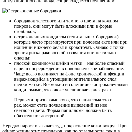
инкубационного периода, сопровождается появлением:
бородавок телесного или темного цвета на кожном
покрове, они могут быть плоскими или в форме
столбиков;
остроконечных кондилом (генитальных бородавок),
которые часто травмируются при половом акте или при
ношении нижнего белья и кровоточат. Однако с точки
зрения риска ракового образования они не сильно
опасны;
плоской кондиломы шейки матки – наиболее опасный
вариант перерождения в онкологическое заболевание.
Чаще всего возникает на фоне хронической инфекции,
выражающейся в утолщении эпителиального слоя
шейки матки. Возможно и сочетание с остроконечными
кондиломами, что также увеличивает риск рака.
Первыми признаками того, что папиллома это и
рак, может стать появление выделений из нее
светлого цвета. Форма папилломы должна быть
обязательно заостренной.
Нередко нарост вызывает зуд, покраснение кожи вокруг. При
обнаружении этих признаков, как по отдельности, так и в