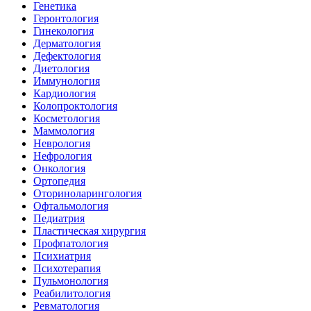
Генетика
Геронтология
Гинекология
Дерматология
Дефектология
Диетология
Иммунология
Кардиология
Колопроктология
Косметология
Маммология
Неврология
Нефрология
Онкология
Ортопедия
Оториноларингология
Офтальмология
Педиатрия
Пластическая хирургия
Профпатология
Психиатрия
Психотерапия
Пульмонология
Реабилитология
Ревматология