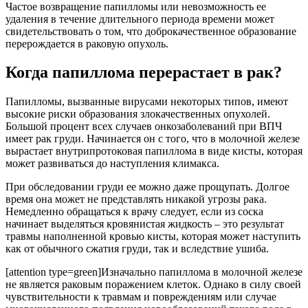
Частое возвращение папилломы или невозможность ее
удаления в течение длительного периода времени может
свидетельствовать о том, что доброкачественное образование
перерождается в раковую опухоль.
Когда папиллома перерастает в рак?
Папилломы, вызванные вирусами некоторых типов, имеют
высокие риски образования злокачественных опухолей.
Большой процент всех случаев онкозаболеваний при ВПЧ
имеет рак груди. Начинается он с того, что в молочной железе
вырастает внутрипротоковая папиллома в виде кисты, которая
может развиваться до наступления климакса.
При обследовании груди ее можно даже прощупать. Долгое
время она может не представлять никакой угрозы рака.
Немедленно обращаться к врачу следует, если из соска
начинает выделяться кровянистая жидкость – это результат
травмы наполненной кровью кисты, которая может наступить
как от обычного сжатия груди, так и вследствие ушиба.
[attention type=green]Изначально папиллома в молочной железе
не является раковым поражением клеток. Однако в силу своей
чувствительности к травмам и повреждениям или случае