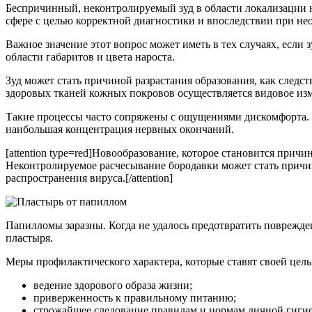
Беспричинный, неконтролируемый зуд в области локализации 
сфере с целью корректной диагностики и впоследствии при нео
Важное значение этот вопрос может иметь в тех случаях, есл
области габаритов и цвета нароста.
Зуд может стать причиной разрастания образования, как следс
здоровых тканей кожных покровов осуществляется видовое изм
Такие процессы часто сопряжены с ощущениями дискомфорта. Ча
наибольшая концентрация нервных окончаний.
[attention type=red]Новообразование, которое становится причи
Неконтролируемое расчесывание бородавки может стать причин
распространения вируса.[/attention]
Папилломы заразны. Когда не удалось предотвратить поврежден
пластыря.
Меры профилактического характера, которые ставят своей цел
ведение здорового образа жизни;
приверженность к правильному питанию;
строжайшее следование правилам и нормам личной гиги