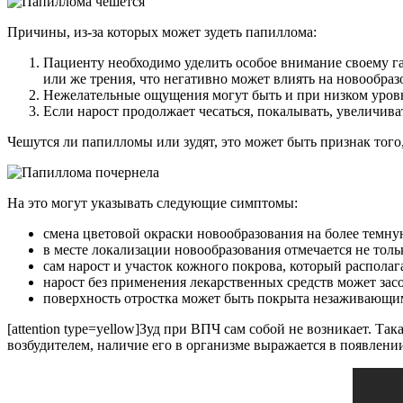
Причины, из-за которых может зудеть папиллома:
Пациенту необходимо уделить особое внимание своему га
или же трения, что негативно может влиять на новообраз
Нежелательные ощущения могут быть и при низком уровн
Если нарост продолжает чесаться, покалывать, увеличиват
Чешутся ли папилломы или зудят, это может быть признак того,
На это могут указывать следующие симптомы:
смена цветовой окраски новообразования на более темну
в месте локализации новообразования отмечается не тол
сам нарост и участок кожного покрова, который располаг
нарост без применения лекарственных средств может засо
поверхность отростка может быть покрыта незаживающим
[attention type=yellow]Зуд при ВПЧ сам собой не возникает. Та
возбудителем, наличие его в организме выражается в появлени