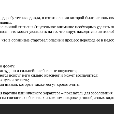
рдеробу тесная одежда, в изготовлении которой были использо
ования.
е личной гигиены (тщательное внимание необходимо уделять п
ься – это может указывать на то, что вирус находится в активной
 что в организме стартовал опасный процесс перехода ее в недо
ю форму;
ько зуд, но и сильнейшие болевые ощущения;
ается вокруг него сильно краснеет и может воспалиться;
хнуть и отпасть;
и язвами, которые также могут кровоточить.
кая картина клинического характера – показатель для заболевания
и на слизистых оболочках и кожном покрове разнообразных видов 