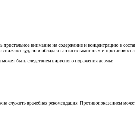
ть пристальное внимание на содержание и концентрацию в сост
ко снижают зуд, но и обладают антигистаминным и противовосп
й может быть следствием вирусного поражения дермы:
на служить врачебная рекомендация. Противопоказанием может