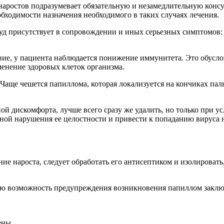
наростов подразумевает обязательную и незамедлительную конс
бходимости назначения необходимого в таких случаях лечения.
и зуд присутствует в сопровождении и иных серьезных симптом
твие, у пациента наблюдается понижение иммунитета. Это обусл
енение здоровых клеток организма.
ще чешется папиллома, которая локализуется на кончиках пальце
ной дискомфорта, лучше всего сразу же удалить, но только при у
ой нарушения ее целостности и привести к попаданию вируса н
ие нароста, следует обработать его антисептиком и изолироват
ью возможность предупреждения возникновения папиллом заключ
ены.