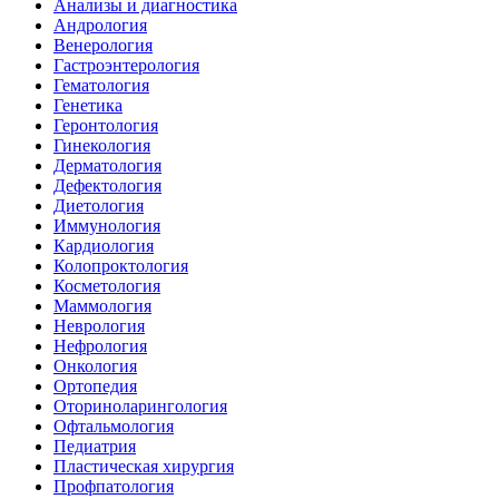
Анализы и диагностика
Андрология
Венерология
Гастроэнтерология
Гематология
Генетика
Геронтология
Гинекология
Дерматология
Дефектология
Диетология
Иммунология
Кардиология
Колопроктология
Косметология
Маммология
Неврология
Нефрология
Онкология
Ортопедия
Оториноларингология
Офтальмология
Педиатрия
Пластическая хирургия
Профпатология