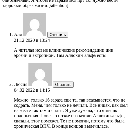
однозначный. А чтобы не заражаться hpv 16, нужно вести
здоровый образ жизни.[/attention]
Аля
Ответить
21.12.2020 в 13:24
А читалал новые клинические рекомендации цин,
эрозии и эктропион. Там Аллокин-альфа есть!
Люсия
Ответить
04.02.2022 в 14:15
Можно, только 16 зараза еще та, так всасывается, что не
содрать. Меня, чем только не лечили. Все никак, как был
на месте так там и сидит. Я уже думала, что я мышь
подопытная. Повезло позже назначили Аллокин-альфа,
сказали, этот поможет. Те не помогли, потому что была
хроническая ВПЧ. В конце концов вылечилась.