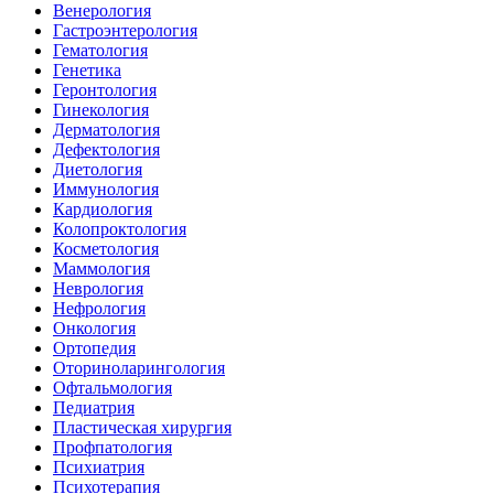
Венерология
Гастроэнтерология
Гематология
Генетика
Геронтология
Гинекология
Дерматология
Дефектология
Диетология
Иммунология
Кардиология
Колопроктология
Косметология
Маммология
Неврология
Нефрология
Онкология
Ортопедия
Оториноларингология
Офтальмология
Педиатрия
Пластическая хирургия
Профпатология
Психиатрия
Психотерапия