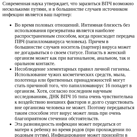
Современная наука утверждает, что заразиться ВПЧ возможно
несколькими путями, и в большинстве случаев источником
инфекции является ваш партнер:
Во время половых отношений. Интимная близость без
использования презерватива является наиболее
распространенным способом, когда происходит передача
ПВЧ (папилломавируса человека). Причем в
большинстве случаев носитель (партнер) вируса может
не догадываться о своем статусе. Попасть в женский
организм может как при вагинальном, анальном, так и
оральном контакте.
Несоблюдение элементарных правил личной гигиены.
Использование чужих косметических средств, мыла,
полотенца или бритвенных принадлежностей могут
стать причиной того, что папилломавирус 16 попадет в
организм. Хотя, согласно последним научным
исследованиям, ДНК ВПЧ 16 типа очень чувствительна
к воздействию внешних факторов и долго существовать
вне организма человека не может. Поэтому передаваться
таким способом этот вирус может лишь при очень
благоприятном стечении обстоятельств.
Эта разновидность инфекции может передаться от
матери к ребенку во время родов (при прохождении по
родовым путям). Инфицирование может произойти в