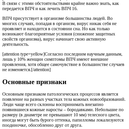
В связи с этими обстоятельствами крайне важно знать, как
передается ВПЧ и как лечить ВПЧ 16.
ВПЧ присутствует в организме большинства людей. Во
многих случаях, попадая в организм, вирус никак себя не
проявляет и находится в состоянии сна. Но как только
возникают благоприятные условия (снижение защитных
свойств организма), вирус начинает свою активную
деятельность.
[attention type=yellow]Согласно последним научным данным,
лишь у 10% женщин симптомы ВПЧ имеют внешние
проявления, хотя общее самочувствие в большинстве случаев
не изменяется.[/attention]
Основные признаки
Основным признаком патологических процессов является
появление на разных участках тела кожных новообразований.
Люди чаще всего склонны воспринимать внезапно
появившиеся кожные наросты – бородавками. Небольшие по
размеру (в диаметре не превышают 10 мм) телесного цвета,
иногда могут быть бурого оттенка, папилломы локализуются
поодиночке, обособленно друг от друга.