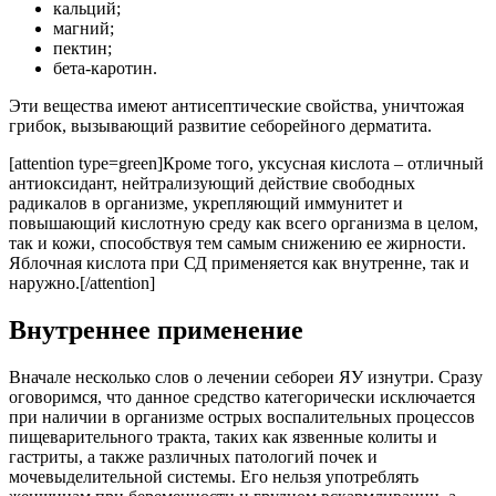
кальций;
магний;
пектин;
бета-каротин.
Эти вещества имеют антисептические свойства, уничтожая
грибок, вызывающий развитие себорейного дерматита.
[attention type=green]Кроме того, уксусная кислота – отличный
антиоксидант, нейтрализующий действие свободных
радикалов в организме, укрепляющий иммунитет и
повышающий кислотную среду как всего организма в целом,
так и кожи, способствуя тем самым снижению ее жирности.
Яблочная кислота при СД применяется как внутренне, так и
наружно.[/attention]
Внутреннее применение
Вначале несколько слов о лечении себореи ЯУ изнутри. Сразу
оговоримся, что данное средство категорически исключается
при наличии в организме острых воспалительных процессов
пищеварительного тракта, таких как язвенные колиты и
гастриты, а также различных патологий почек и
мочевыделительной системы. Его нельзя употреблять