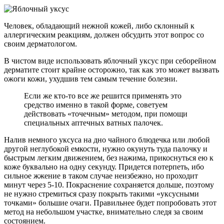
Человек, обладающий нежной кожей, либо склонный к
аллергическим реакциям, должен обсудить этот вопрос со
своим дерматологом.
В чистом виде использовать яблочный уксус при себорейном
дерматите стоит крайне осторожно, так как это может вызвать
ожоги кожи, ухудшив тем самым течение болезни.
Если же кто-то все же решится применять это
средство именно в такой форме, советуем
действовать «точечным» методом, при помощи
специальных аптечных ватных палочек.
Налив немного уксуса на дно чайного блюдечка или любой
другой неглубокой емкости, нужно окунуть туда палочку и
быстрым легким движением, без нажима, прикоснуться ею к
коже буквально на одну секунду. Придется потерпеть, ибо
сильное жжение в таком случае неизбежно, но проходит
минут через 5-10. Покраснение сохраняется дольше, поэтому
не нужно стремиться сразу покрыть такими «уксусными
точками» большие очаги. Правильнее будет попробовать этот
метод на небольшом участке, внимательно следя за своим
состоянием.