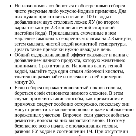
Неплохо помогают бороться с обострениями себореи
чисто уксусные либо уксусно-йодные примочки. Для
них нужно приготовить состав из 100 г воды с
добавлением двух столовых ложек ЯУ (во втором
варианте капнув 2-3 капли аптечной спиртовой
настойки йода). Прикладывать смоченные в нем
марлевые тампоны к себорейным очагам на 2-3 минуты,
затем смывать чистой водой комнатной температуры.
Делать такие примочки нужно дважды в день.
Общий оздоравливающий эффект оказывает и ванна с
добавлением данного продукта, которую желательно
принимать 1 раз в три дня. Наполнив ванну теплой
водой, вылейте туда один стакан яблочной кислоты,
тщательно размешайте и полежите в ней примерно
минут 20.
Если себорея поражает волосистый покров головы,
бороться с ней становится намного сложнее. В этом
случае применять такие способы, как прижигания и
примочки следует особенно осторожно, поскольку они
могут привести к выпадению волос и даже к облысению
пораженных участков. Впрочем, если удается добиться
ремиссии, волосы на них вырастают вновь. Поэтому
безопаснее всего начать с ополаскивания головы,
разводя ЯУ водой в соотношении 1/4. При отсутствии