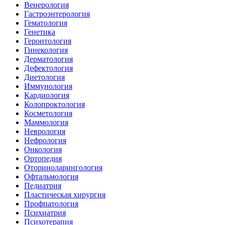
Венерология
Гастроэнтерология
Гематология
Генетика
Геронтология
Гинекология
Дерматология
Дефектология
Диетология
Иммунология
Кардиология
Колопроктология
Косметология
Маммология
Неврология
Нефрология
Онкология
Ортопедия
Оториноларингология
Офтальмология
Педиатрия
Пластическая хирургия
Профпатология
Психиатрия
Психотерапия