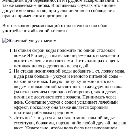
женщинам при беременности и грудном вскармливании, а
также маленьким детям. В остальных случаях это вполне
допустимое лекарство, при условии четкого соблюдения
правил применения и дозировки.
Вот несколько рекомендаций относительно способов
употребления яблочной кислоты:
В стакан сырой воды положить по одной столовой
ложке ЯУ и меда, тщательно перемешать и медленно
выпить маленькими глотками. Пить один раз за день
натощак непосредственно перед едой.
На стакан некипяченой воды добавить 1 ст. ложку меда,
в два раза больше – уксуса и немного питьевой соды –
на кончике ножа. Такую шипучку можно пить как
людям с повышенной кислотностью желудочного сока
(за исключением периодов обострения), так и детям,
начиная с десятилетнего возраста. Принимать через
день. Сочетание уксуса с содой усиливает лечебный
эффект, поскольку она также является хорошим
противогрибковым средством.
Лить по 1 ч.л. уксуса на стакан минеральной воды:
ессентуки, боржоми, нарзан, либо любой другой, на ваш
вкус. Желательно, чтобы вода была негазированной.