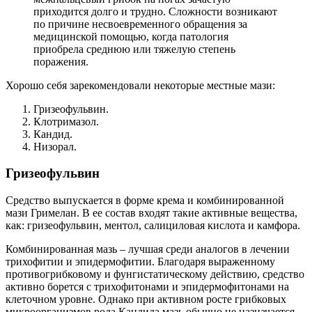
приходится долго и трудно. Сложности возникают
по причине несвоевременного обращения за
медицинской помощью, когда патология
приобрела среднюю или тяжелую степень
поражения.
Хорошо себя зарекомендовали некоторые местные мази:
Гризеофульвин.
Клотримазол.
Кандид.
Низорал.
Гризеофульвин
Средство выпускается в форме крема и комбинированной
мази Гримелан. В ее состав входят такие активные вещества,
как: гризеофульвин, ментол, салициловая кислота и камфора.
Комбинированная мазь – лучшая среди аналогов в лечении
трихофитии и эпидермофитии. Благодаря выраженному
противогрибковому и фунгистатическому действию, средство
активно борется с трихофитонами и эпидермофитонами на
клеточном уровне. Однако при активном росте грибковых
микроорганизмов рода Кандида мазь обычно не назначается.