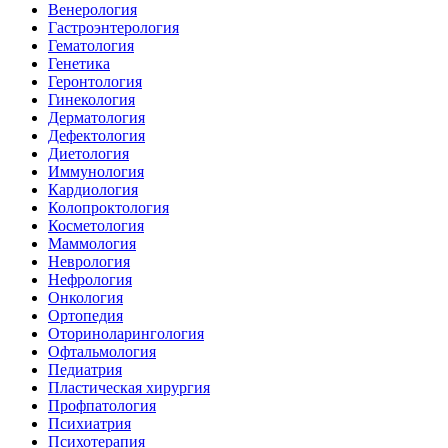
Венерология
Гастроэнтерология
Гематология
Генетика
Геронтология
Гинекология
Дерматология
Дефектология
Диетология
Иммунология
Кардиология
Колопроктология
Косметология
Маммология
Неврология
Нефрология
Онкология
Ортопедия
Оториноларингология
Офтальмология
Педиатрия
Пластическая хирургия
Профпатология
Психиатрия
Психотерапия