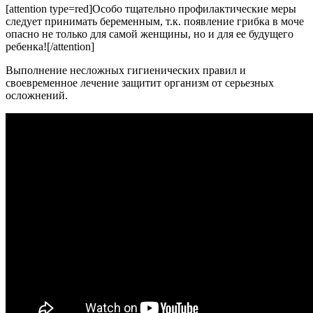
[attention type=red]Особо тщательно профилактические меры
следует принимать беременным, т.к. появление грибка в моче
опасно не только для самой женщины, но и для ее будущего
ребенка![/attention]
Выполнение несложных гигиенических правил и
своевременное лечение защитит организм от серьезных
осложнений.