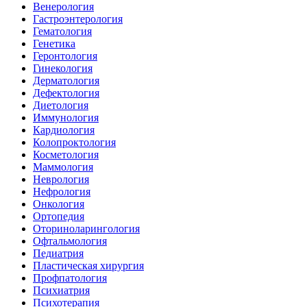
Венерология
Гастроэнтерология
Гематология
Генетика
Геронтология
Гинекология
Дерматология
Дефектология
Диетология
Иммунология
Кардиология
Колопроктология
Косметология
Маммология
Неврология
Нефрология
Онкология
Ортопедия
Оториноларингология
Офтальмология
Педиатрия
Пластическая хирургия
Профпатология
Психиатрия
Психотерапия