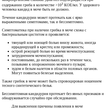
3
содержании гриба в количестве >10
КОЕ/мл. У здорового
человека кандид в моче быть не должно.
Течение кандидурии может протекать как с ярко
выраженными симптомами, так и бессимптомно.
Симптоматика при наличии грибка в моче схожа с
бактериальным циститом и проявляется:
тянущей или ноющей болью внизу живота, иногда
иррадиирущей в крестец или промежность;
острой режущей болью во время мочеиспускания;
затруднением мочеиспускания;
постоянными, до нескольких раз в течение часа,
позывами к опорожнению мочевого пузыря;
зудом и белым налетом в области половых органов.
Могут появиться белесые выделения.
Также грибок в моче может быть спровоцирован ношением
тесного синтетического белья.
Бессимптомная кандидурия протекает без явных признаков и
обнаруживается случайно при обследовании.
Для выяснения причины появления в моче