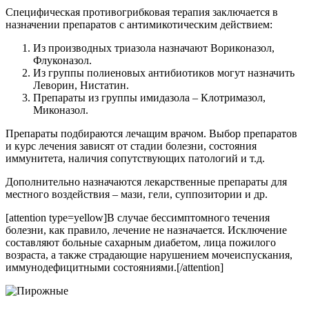
Специфическая противогрибковая терапия заключается в
назначении препаратов с антимикотическим действием:
Из производных триазола назначают Вориконазол,
Флуконазол.
Из группы полиеновых антибиотиков могут назначить
Леворин, Нистатин.
Препараты из группы имидазола – Клотримазол,
Миконазол.
Препараты подбираются лечащим врачом. Выбор препаратов
и курс лечения зависят от стадии болезни, состояния
иммунитета, наличия сопутствующих патологий и т.д.
Дополнительно назначаются лекарственные препараты для
местного воздействия – мази, гели, суппозитории и др.
[attention type=yellow]В случае бессимптомного течения
болезни, как правило, лечение не назначается. Исключение
составляют больные сахарным диабетом, лица пожилого
возраста, а также страдающие нарушением мочеиспускания,
иммунодефицитными состояниями.[/attention]