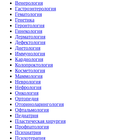
Венерология
Гастроэнтерология
Гематология
Генетика
Геронтология
Гинекология
Дерматология
Дефектология
Диетология
Иммунология
Кардиология
Колопроктология
Косметология
Маммология
Неврология
Нефрология
Онкология
Ортопедия
Оториноларингология
Офтальмология
Педиатрия
Пластическая хирургия
Профпатология
Психиатрия
Психотерапия