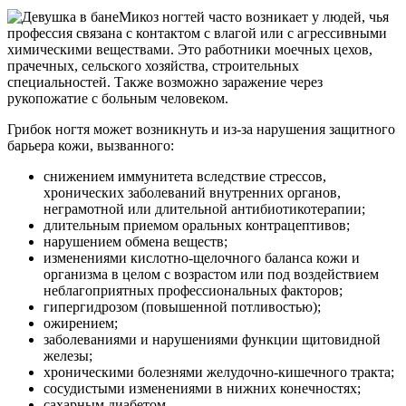
Микоз ногтей часто возникает у людей, чья
профессия связана с контактом с влагой или с агрессивными
химическими веществами. Это работники моечных цехов,
прачечных, сельского хозяйства, строительных
специальностей. Также возможно заражение через
рукопожатие с больным человеком.
Грибок ногтя может возникнуть и из-за нарушения защитного
барьера кожи, вызванного:
снижением иммунитета вследствие стрессов,
хронических заболеваний внутренних органов,
неграмотной или длительной антибиотикотерапии;
длительным приемом оральных контрацептивов;
нарушением обмена веществ;
изменениями кислотно-щелочного баланса кожи и
организма в целом с возрастом или под воздействием
неблагоприятных профессиональных факторов;
гипергидрозом (повышенной потливостью);
ожирением;
заболеваниями и нарушениями функции щитовидной
железы;
хроническими болезнями желудочно-кишечного тракта;
сосудистыми изменениями в нижних конечностях;
сахарным диабетом.