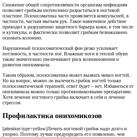
Снижение общей сопротивляемости организма инфекциям
позволяет грибкам интенсивно разрастаться в ногтевой
пластине. Психосоматика часто проявляется компульсией, в
частности, частым мытьем рук. Такое навязчивое действие
приводит к разрушению защитного барьера кожи, в том числе
и кутикулы, и фактически позволяет грибкам безнаказанно
основать колонию.
Нарушенный психосоматический фон резко усиливает
потливость, в частности ног. Влажные ноги в теплой обуви
также значительно увеличивают риск возникновения и
развития онихомикоза.
Таким образом, психосоматика может вызвать микоз ногтей.
Но на вопрос, можно ли вылечить грибок ногтей только
психосоматической терапией, ответ будет – нет. Избавиться от
онихомикоза можно только противомикозными препаратами.
Хотя лечение ногтевого грибка включает в себя и лечение
стрессов.
Профилактика онихомикозов
[attention type=yellow]Лечить ногтевой грибок надо долго и
упорно. Поэтому лучше предупредить его появление, чем