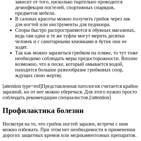
зависит от того, насколько тщательно проводится
дезинфекция постелей, спортивных снарядов,
предметов мебели.
В салонах красоты можно получить грибок через лак
для ногтей или инструменты для педикюра.
Споры быстро распространяются в обувных магазинах,
ведь там одни и те же туфли могут мерить десятки
человек и с санитарными книжками в бутик они не
ходят.
Так как можно заразиться грибком на пляже, то тут тоже
необходимо соблюдать меры предосторожности. Вполне
возможно, что в песке, который омывается водой,
находится большое разнообразие грибковых спор,
ждущих свою жертву.
[attention type=red]Представленная патология считается крайне
заразной, но от нее можно уберечься. Для этого нужно просто
соблюдать рекомендации специалистов.[/attention]
Профилактика болезни
Несмотря на то, что грибок ногтей заразен, встречи с ним
можно избежать. При этом нет необходимости в применении
дорогих защитных кремов или медикаментозных препаратов.