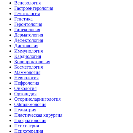
Венерология
Гастроэнтерология
Гематология
Генетика
Геронтология
Гинекология
Дерматология
Дефектология
Диетология
Иммунология
Кардиология
Колопроктология
Косметология
Маммология
Неврология
Нефрология
Онкология
Ортопедия
Оториноларингология
Офтальмология
Педиатрия
Пластическая хирургия
Профпатология
Психиатрия
Психотерапия