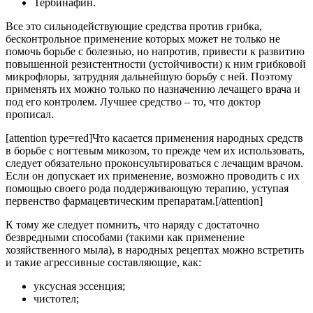
Тербинафин.
Все это сильнодействующие средства против грибка,
бесконтрольное применение которых может не только не
помочь борьбе с болезнью, но напротив, привести к развитию
повышенной резистентности (устойчивости) к ним грибковой
микрофлоры, затрудняя дальнейшую борьбу с ней. Поэтому
применять их можно только по назначению лечащего врача и
под его контролем. Лучшее средство – то, что доктор
прописал.
[attention type=red]Что касается применения народных средств
в борьбе с ногтевым микозом, то прежде чем их использовать,
следует обязательно проконсультироваться с лечащим врачом.
Если он допускает их применение, возможно проводить с их
помощью своего рода поддерживающую терапию, уступая
первенство фармацевтическим препаратам.[/attention]
К тому же следует помнить, что наряду с достаточно
безвредными способами (такими как применение
хозяйственного мыла), в народных рецептах можно встретить
и такие агрессивные составляющие, как:
уксусная эссенция;
чистотел;