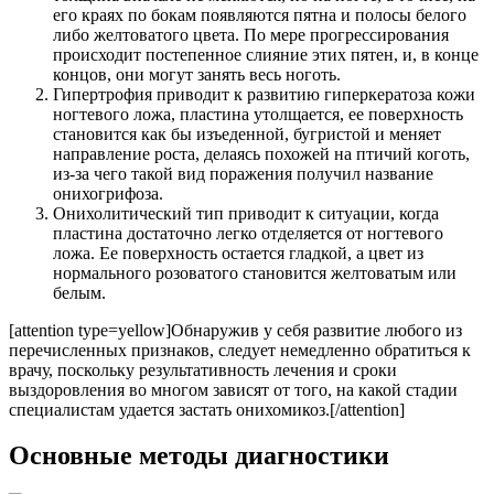
его краях по бокам появляются пятна и полосы белого
либо желтоватого цвета. По мере прогрессирования
происходит постепенное слияние этих пятен, и, в конце
концов, они могут занять весь ноготь.
Гипертрофия приводит к развитию гиперкератоза кожи
ногтевого ложа, пластина утолщается, ее поверхность
становится как бы изъеденной, бугристой и меняет
направление роста, делаясь похожей на птичий коготь,
из-за чего такой вид поражения получил название
онихогрифоза.
Онихолитический тип приводит к ситуации, когда
пластина достаточно легко отделяется от ногтевого
ложа. Ее поверхность остается гладкой, а цвет из
нормального розоватого становится желтоватым или
белым.
[attention type=yellow]Обнаружив у себя развитие любого из
перечисленных признаков, следует немедленно обратиться к
врачу, поскольку результативность лечения и сроки
выздоровления во многом зависят от того, на какой стадии
специалистам удается застать онихомикоз.[/attention]
Основные методы диагностики