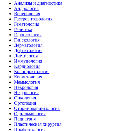
Анализы и диагностика
Андрология
Венерология
Гастроэнтерология
Гематология
Генетика
Геронтология
Гинекология
Дерматология
Дефектология
Диетология
Иммунология
Кардиология
Колопроктология
Косметология
Маммология
Неврология
Нефрология
Онкология
Ортопедия
Оториноларингология
Офтальмология
Педиатрия
Пластическая хирургия
Профпатология