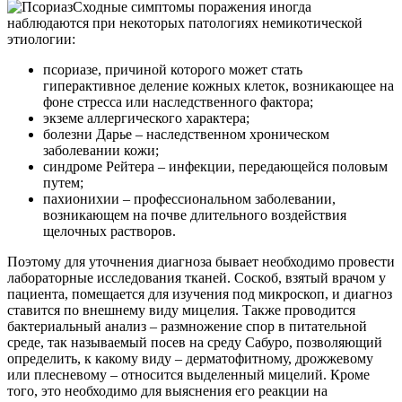
Сходные симптомы поражения иногда
наблюдаются при некоторых патологиях немикотической
этиологии:
псориазе, причиной которого может стать
гиперактивное деление кожных клеток, возникающее на
фоне стресса или наследственного фактора;
экземе аллергического характера;
болезни Дарье – наследственном хроническом
заболевании кожи;
синдроме Рейтера – инфекции, передающейся половым
путем;
пахионихии – профессиональном заболевании,
возникающем на почве длительного воздействия
щелочных растворов.
Поэтому для уточнения диагноза бывает необходимо провести
лабораторные исследования тканей. Соскоб, взятый врачом у
пациента, помещается для изучения под микроскоп, и диагноз
ставится по внешнему виду мицелия. Также проводится
бактериальный анализ – размножение спор в питательной
среде, так называемый посев на среду Сабуро, позволяющий
определить, к какому виду – дерматофитному, дрожжевому
или плесневому – относится выделенный мицелий. Кроме
того, это необходимо для выяснения его реакции на