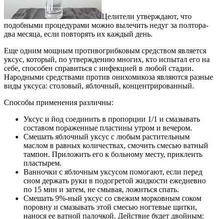
Целители утверждают, что
подобными процедурами можно вылечить недуг за полтора-
два месяца, если повторять их каждый день.
Еще одним мощным противогрибковым средством является
уксус, который, по утверждению многих, кто испытал его на
себе, способен справиться с инфекцией в любой стадии.
Народными средствами против онихомикоза являются разные
виды уксуса: столовый, яблочный, концентрированный.
Способы применения различны:
Уксус и йод соединить в пропорции 1/1 и смазывать
составом пораженные пластины утром и вечером.
Смешать яблочный уксус с любым растительным
маслом в равных количествах, смочить смесью ватный
тампон. Приложить его к больному месту, приклеить
пластырем.
Ванночки с яблочным уксусом помогают, если перед
сном держать руки в подогретой жидкости ежедневно
по 15 мин и затем, не смывая, ложиться спать.
Смешать 9%-ный уксус со свежим морковным соком
поровну и смазывать этой смесью ногтевые щитки,
нанося ее ватной палочкой. Действие будет двойным: