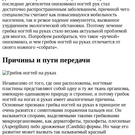
последние десятилетия онихомикоз ногтей рук стал
достаточно распространенным заболеванием, причиной чего
специалисты считают как повысившуюся мобильность
населения, так и резкое падение иммунитета, вызванное
ухудшением экологической обстановки. Поэтому лечение
грибка ногтей на руках стало весьма актуальной проблемой
для многих. Попробуем разобраться, что такое «ручной»
онихомикоз, и чем грибок ногтей на руках отличается от
своего ножного «собрата».
Причины и пути передачи
Независимо от того, где они расположены, ногтевые
пластины представляют собой одну и ту же ткань организма,
имеющую одинаковую природу и строение, и потому грибок
ногтей на ногах и руках имеет аналогичные причины.
Основные признаки грибка ногтей на руках в принципе не
очень разнятся с симптомами поражения пальцев ног. Он
вызывается спорами, выделяемыми такими грибковыми
микроорганизмами, как дерматофиты, трихофиты, плесневые
(Aspergillum) либо дрожжевые (Candida) формы. Но чаще его
развитие может вызвать так называемый красный