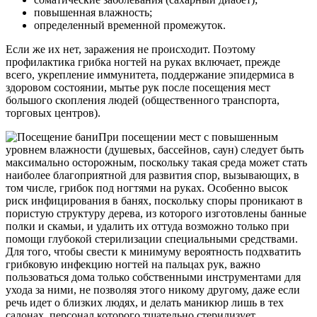
повышенная влажность;
определенный временной промежуток.
Если же их нет, заражения не происходит. Поэтому
профилактика грибка ногтей на руках включает, прежде
всего, укрепление иммунитета, поддержание эпидермиса в
здоровом состоянии, мытье рук после посещения мест
большого скопления людей (общественного транспорта,
торговых центров).
При посещении мест с повышенным
уровнем влажности (душевых, бассейнов, саун) следует быть
максимально осторожным, поскольку такая среда может стать
наиболее благоприятной для развития спор, вызывающих, в
том числе, грибок под ногтями на руках. Особенно высок
риск инфицирования в банях, поскольку споры проникают в
пористую структуру дерева, из которого изготовлены банные
полки и скамьи, и удалить их оттуда возможно только при
помощи глубокой стерилизации специальными средствами.
Для того, чтобы свести к минимуму вероятность подхватить
грибковую инфекцию ногтей на пальцах рук, важно
пользоваться дома только собственными инструментами для
ухода за ними, не позволяя этого никому другому, даже если
речь идет о близких людях, и делать маникюр лишь в тех
салонах, персонал которого тщательно стерилизует