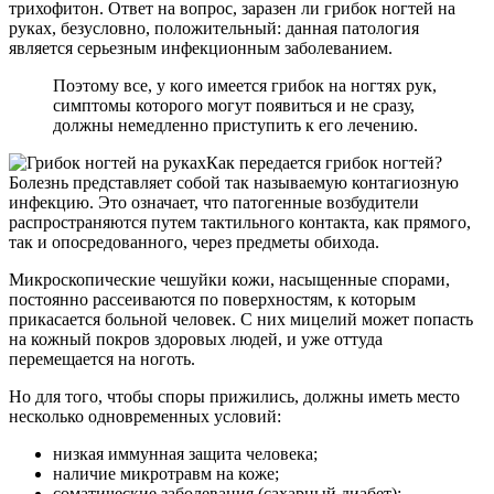
трихофитон. Ответ на вопрос, заразен ли грибок ногтей на
руках, безусловно, положительный: данная патология
является серьезным инфекционным заболеванием.
Поэтому все, у кого имеется грибок на ногтях рук,
симптомы которого могут появиться и не сразу,
должны немедленно приступить к его лечению.
Как передается грибок ногтей?
Болезнь представляет собой так называемую контагиозную
инфекцию. Это означает, что патогенные возбудители
распространяются путем тактильного контакта, как прямого,
так и опосредованного, через предметы обихода.
Микроскопические чешуйки кожи, насыщенные спорами,
постоянно рассеиваются по поверхностям, к которым
прикасается больной человек. С них мицелий может попасть
на кожный покров здоровых людей, и уже оттуда
перемещается на ноготь.
Но для того, чтобы споры прижились, должны иметь место
несколько одновременных условий:
низкая иммунная защита человека;
наличие микротравм на коже;
соматические заболевания (сахарный диабет);