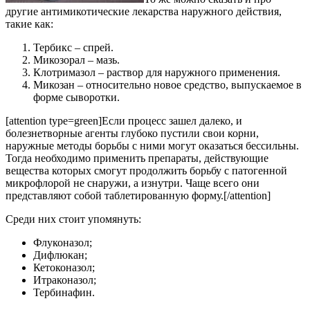
другие антимикотические лекарства наружного действия,
такие как:
Тербикс – спрей.
Микозорал – мазь.
Клотримазол – раствор для наружного применения.
Микозан – относительно новое средство, выпускаемое в
форме сыворотки.
[attention type=green]Если процесс зашел далеко, и
болезнетворные агенты глубоко пустили свои корни,
наружные методы борьбы с ними могут оказаться бессильны.
Тогда необходимо применить препараты, действующие
вещества которых смогут продолжить борьбу с патогенной
микрофлорой не снаружи, а изнутри. Чаще всего они
представляют собой таблетированную форму.[/attention]
Среди них стоит упомянуть:
Флуконазол;
Дифлюкан;
Кетоконазол;
Итраконазол;
Тербинафин.