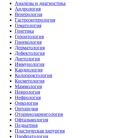
Анализы и диагностика
Андрология
Венерология
Гастроэнтерология
Гематология
Генетика
Геронтология
Гинекология
Дерматология
Дефектология
Диетология
Иммунология
Кардиология
Колопроктология
Косметология
Маммология
Неврология
Нефрология
Онкология
Ортопедия
Оториноларингология
Офтальмология
Педиатрия
Пластическая хирургия
Профпатология