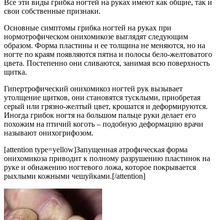
Все эти виды грибка ногтей на руках имеют как общие, так и
свои собственные признаки.
Основные симптомы грибка ногтей на руках при
нормотрофическом онихомикозе выглядят следующим
образом. Форма пластины и ее толщина не меняются, но на
ногте по краям появляются пятна и полосы бело-желтоватого
цвета. Постепенно они сливаются, занимая всю поверхность
щитка.
Гипертрофический онихомикоз ногтей рук вызывает
утолщение щитков, они становятся тусклыми, приобретая
серый или грязно-желтый цвет, крошатся и деформируются.
Иногда грибок ногтя на большом пальце руки делает его
похожим на птичий коготь – подобную деформацию врачи
называют онихогрифозом.
[attention type=yellow]Запущенная атрофическая форма
онихомикоза приводит к полному разрушению пластинок на
руке и обнажению ногтевого ложа, которое покрывается
рыхлыми кожными чешуйками.[/attention]