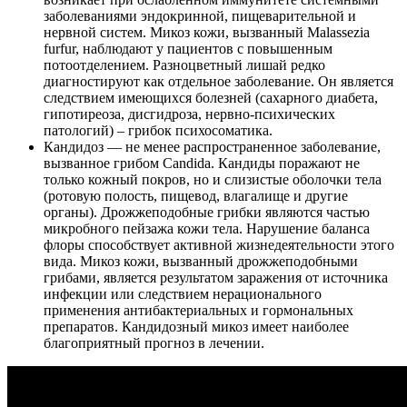
заболеваниями эндокринной, пищеварительной и
нервной систем. Микоз кожи, вызванный Malassezia
furfur, наблюдают у пациентов с повышенным
потоотделением. Разноцветный лишай редко
диагностируют как отдельное заболевание. Он является
следствием имеющихся болезней (сахарного диабета,
гипотиреоза, дисгидроза, нервно-психических
патологий) – грибок психосоматика.
Кандидоз — не менее распространенное заболевание,
вызванное грибом Candida. Кандиды поражают не
только кожный покров, но и слизистые оболочки тела
(ротовую полость, пищевод, влагалище и другие
органы). Дрожжеподобные грибки являются частью
микробного пейзажа кожи тела. Нарушение баланса
флоры способствует активной жизнедеятельности этого
вида. Микоз кожи, вызванный дрожжеподобными
грибами, является результатом заражения от источника
инфекции или следствием нерационального
применения антибактериальных и гормональных
препаратов. Кандидозный микоз имеет наиболее
благоприятный прогноз в лечении.