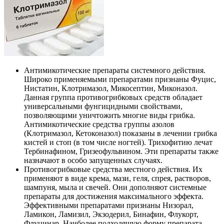
Антимикотические препараты системного действия.
Широко применяемыми препаратами признаны Фуцис,
Нистатин, Клотримазол, Микосептин, Миконазол.
Данная группа противогрибковых средств обладает
универсальными фунгицидными свойствами,
позволяющими уничтожить многие виды грибка.
Антимикотические средства группы азолов
(Клотримазол, Кетоконазол) показаны в лечении грибка
кистей и стоп (в том числе ногтей). Трихофитию лечат
Тербинафином, Гризеофульвином. Эти препараты также
назначают в особо запущенных случаях.
Противогрибковые средства местного действия. Их
применяют в виде крема, мази, геля, спрея, растворов,
шампуня, мыла и свечей. Они дополняют системные
препараты для достижения максимального эффекта.
Эффективными препаратами признаны Низорал,
Ламикон, Ламизил, Экзодерил, Бинафин, Флукорт,
Флуцинар. Наиболее подходящую форму препарата