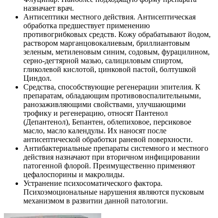
назначает врач.
Антисептики местного действия. Антисептическая
обработка предшествует применению
противогрибковых средств. Кожу обрабатывают йодом,
раствором марганцовокалиевым, бриллиантовым
зеленым, метиленовым синим, содовым, фурацилином,
серно-дегтярной мазью, салициловым спиртом,
гликолевой кислотой, цинковой пастой, болтушкой
Циндол.
Средства, способствующие регенерации эпителия. К
препаратам, обладающим противовоспалительными,
ранозаживляющими свойствами, улучшающими
трофику и регенерацию, относят Пантенол
(Депантенол), Бепантен, облепиховое, персиковое
масло, масло календулы. Их наносят после
антисептической обработки раневой поверхности.
Антибактериальные препараты системного и местного
действия назначают при вторичном инфицировании
патогенной флорой. Преимущественно применяют
цефалоспорины и макролиды.
Устранение психосоматического фактора.
Психоэмоциональные нарушения являются пусковым
механизмом в развитии данной патологии.