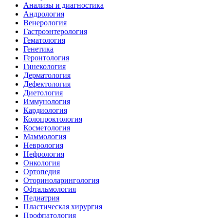
Анализы и диагностика
Андрология
Венерология
Гастроэнтерология
Гематология
Генетика
Геронтология
Гинекология
Дерматология
Дефектология
Диетология
Иммунология
Кардиология
Колопроктология
Косметология
Маммология
Неврология
Нефрология
Онкология
Ортопедия
Оториноларингология
Офтальмология
Педиатрия
Пластическая хирургия
Профпатология