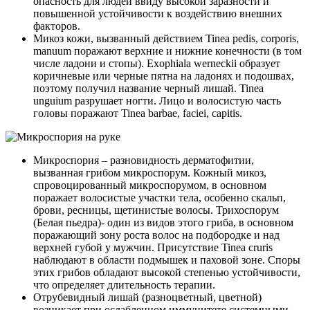
опасность для людей ввиду высокой заразности и
повышенной устойчивости к воздействию внешних
факторов.
Микоз кожи, вызванный действием Tinea pedis, corporis,
manuum поражают верхние и нижние конечности (в том
числе ладони и стопы). Exophiala werneckii образует
коричневые или черные пятна на ладонях и подошвах,
поэтому получил название черный лишай. Tinea
unguium разрушает ногти. Лицо и волосистую часть
головы поражают Tinea barbae, faciei, capitis.
Микроспория – разновидность дерматофитии,
вызванная грибом микроспорум. Кожный микоз,
спровоцированный микроспорумом, в основном
поражает волосистые участки тела, особенно скальп,
брови, ресницы, щетинистые волосы. Трихоспорум
(Белая пьедра)- один из видов этого гриба, в основном
поражающий зону роста волос на подбородке и над
верхней губой у мужчин. Присутствие Tinea cruris
наблюдают в области подмышек и паховой зоне. Споры
этих грибов обладают высокой степенью устойчивости,
что определяет длительность терапии.
Отрубевидный лишай (разноцветный, цветной)
возникает при ослабленном иммунитете системными