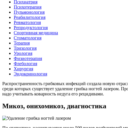
Психиатрия
Психотерапия
Пульмонология
Реабилитология
Ревматология
Репродуктология
Спортивная медицина
Стоматология
Терапия
Трихология
Урология
Физиотерапия
Флебология
Хирургия
Эндокринология
Распространенность грибковых инфекций создала новую отрас
среди которых существует удаление грибка ногтей лазером. 
надо учитывать коварность недуга его рецидивами.
Микоз, онихомикоз, диагностика
По статистике, насчитывается около 500 видов возбудителей м