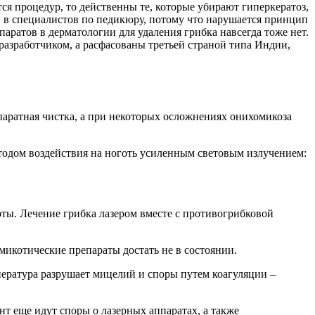
я процедур, то действенны те, которые убирают гиперкератоз,
в в специалистов по педикюру, потому что нарушается принцип
аратов в дерматологии для удаления грибка навсегда тоже нет.
разработчиком, а расфасованы третьей страной типа Индии,
ппаратная чистка, а при некоторых осложнениях онихомикоза
тодом воздействия на ноготь усиленным световым излучением:
ты. Лечение грибка лазером вместе с противогрибковой
икотические препараты достать не в состоянии.
мпература разрушает мицелий и споры путем коагуляции –
нт еще идут споры о лазерных аппаратах, а также