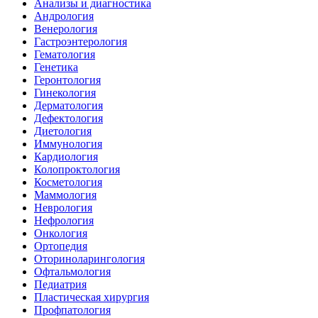
Анализы и диагностика
Андрология
Венерология
Гастроэнтерология
Гематология
Генетика
Геронтология
Гинекология
Дерматология
Дефектология
Диетология
Иммунология
Кардиология
Колопроктология
Косметология
Маммология
Неврология
Нефрология
Онкология
Ортопедия
Оториноларингология
Офтальмология
Педиатрия
Пластическая хирургия
Профпатология