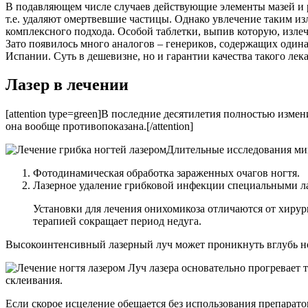
В подавляющем числе случаев действующие элементы мазей и ра
т.е. удаляют омертвевшие частицы. Однако увлечение таким и
комплексного подхода. Особой таблетки, выпив которую, излечи
Зато появилось много аналогов – генериков, содержащих один
Испании. Суть в дешевизне, но и гарантии качества такого лека
Лазер в лечении
[attention type=green]В последние десятилетия полностью изм
она вообще противопоказана.[/attention]
Длительные исследования мик
Фотодинамическая обработка зараженных очагов ногтя.
Лазерное удаление грибковой инфекции специальными л
Установки для лечения онихомикоза отличаются от хирур
терапией сокращает период недуга.
Высокоинтенсивный лазерный луч может проникнуть вглубь ног
Луч лазера основательно прогревает т
склеивания.
Если скорое исцеление обещается без использования препарато