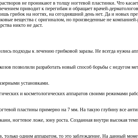
створов не проникают в толщу ногтевой пластинки. Что касаетс
злечением приводит к перегибам и обращает врачей-дерматолого
шь грибок на ногтях, на сегодняшний день нет. Да и новых преп
аковые вещества с оригиналом, но произведенные не компанией-
рства никто не даст.
енились подходы к лечению грибковой заразы. Не всегда нужна а
озов позволили разработать новый способ борьбы с недугом ме
азерными установками.
гических и косметологических аппаратов своими режимами рабо
тевой пластины примерно на 7 мм. На такую глубину все антим
кани, ногтевое ложе, зону роста. Созданная внутри высокая те
в, только одним аппаратом, то это заблуждение. На данный моме