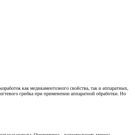
работок как медикаментозного свойства, так и аппаратных,
ногтевого грибка при применении аппаратной обработки. Но
тельные исходы. Онихомикоз – разновидность микоза,