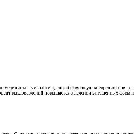
ль медицины – микологию, способствующую внедрению новых раз
Процент выздоравлений повышается в лечении запущенных форм 
икозов. Среди их числа есть очень тяжелые виды, влекущие смер