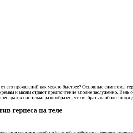
ся от его проявлений как можно быстрее? Основные симптомы гер
ремам и мазям отдают предпочтение вполне заслуженно. Ведь о
препаратов настолько разнообразен, что выбрать наиболее подх
ив герпеса на теле
ажения герпетической инфекцией, возбудитель герпеса остается 