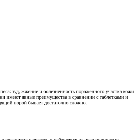
песа: зуд, жжение и болезненность пораженного участка кожи
ни имеют явные преимущества в сравнении с таблетками и
одящий порой бывает достаточно сложно.
в организме навсегда, и избавиться от него полностью