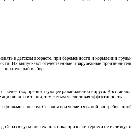
енять в детском возрасте, при беременности и кормлении грудь
ости. Их выпускают отечественные и зарубежные производители
 окончательный выбор.
р – вещество, препятствующее размножению вируса. Восстан
 ацикловира в ткани, тем самым увеличивая эффективность.
с офтальмогерпесом. Сегодня она является самой востребованно
 5 раз в сутки до тех пор, пока признаки герпеса не исчезнут