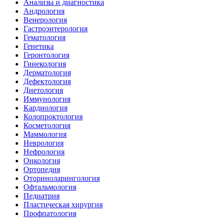
Анализы и диагностика
Андрология
Венерология
Гастроэнтерология
Гематология
Генетика
Геронтология
Гинекология
Дерматология
Дефектология
Диетология
Иммунология
Кардиология
Колопроктология
Косметология
Маммология
Неврология
Нефрология
Онкология
Ортопедия
Оториноларингология
Офтальмология
Педиатрия
Пластическая хирургия
Профпатология