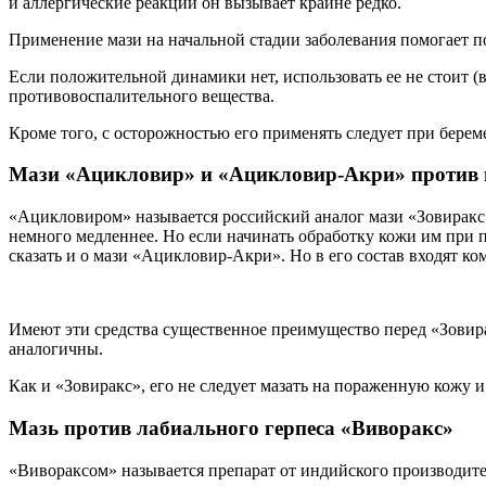
и аллергические реакции он вызывает крайне редко.
Применение мази на начальной стадии заболевания помогает п
Если положительной динамики нет, использовать ее не стоит (
противовоспалительного вещества.
Кроме того, с осторожностью его применять следует при береме
Мази «Ацикловир» и «Ацикловир-Акри» против 
«Ацикловиром» называется российский аналог мази «Зовиракс»
немного медленнее. Но если начинать обработку кожи им при 
сказать и о мази «Ацикловир-Акри». Но в его состав входят к
Имеют эти средства существенное преимущество перед «Зовира
аналогичны.
Как и «Зовиракс», его не следует мазать на пораженную кожу и
Мазь против лабиального герпеса «Виворакс»
«Вивораксом» называется препарат от индийского производите