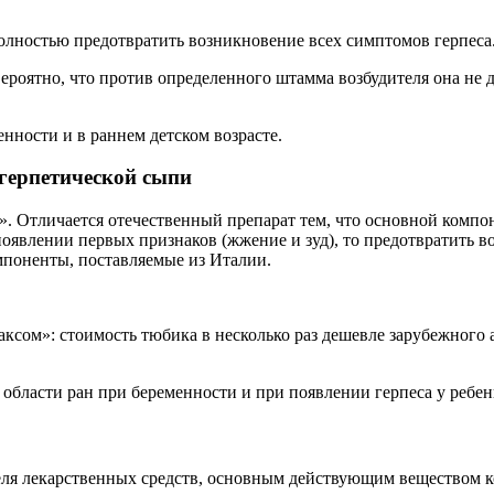
олностью предотвратить возникновение всех симптомов герпеса
вероятно, что против определенного штамма возбудителя она не д
нности и в раннем детском возрасте.
герпетической сыпи
. Отличается отечественный препарат тем, что основной компон
появлении первых признаков (жжение и зуд), то предотвратить
омпоненты, поставляемые из Италии.
ксом»: стоимость тюбика в несколько раз дешевле зарубежного 
 области ран при беременности и при появлении герпеса у ребен
ля лекарственных средств, основным действующим веществом ко