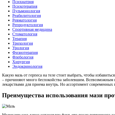
Психиатрия
Психотерапия
Пульмонология
Реабилитология
Ревматология
Репродуктология
Спортивная медицина
Стоматология
Терапия
Трихология
Урология
Физиотерапия
Флебология
Хирургия
Эндокринология
Какую мазь от герпеса на теле стоит выбрать, чтобы избавить
– причиняют много беспокойства заболевшим. Всевозможным к
лекарствами для приема внутрь. Но ассортимент современных 
Преимущества использования мази прот
Медиками уже давно установлен факт, что после первичного зар