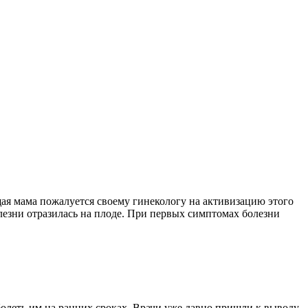
ущая мама пожалуется своему гинекологу на активизацию этого
лезни отразилась на плоде. При первых симптомах болезни
олеть им на ранних сроках. Врачи уже давно пришли к выводу,