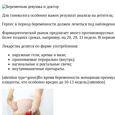
Для гинеколога особенно важен результат анализа на антитела
Герпес в период беременности должен лечиться под наблюдение
Фармацевтический рынок предлагает много противовирусных пр
более поздних сроках, например, на 20, 29, 33 неделе. В перв
Лекарства делятся по форме употребления:
наружные гели, кремы и мази;
принимаемые перорально (внутрь);
вагинальные и ректальные свечи;
внутримышечные препараты.
[attention type=green]Во время беременности женщинам преим
плаценты, что особенно вредно до 10-13 недель.[/attention]