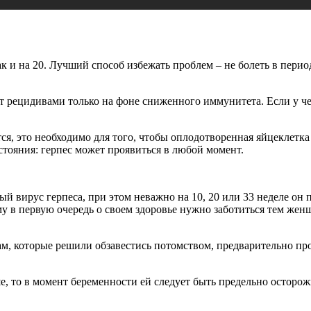
ак и на 20. Лучший способ избежать проблем – не болеть в пери
коит рецидивами только на фоне сниженного иммунитета. Если у 
, это необходимо для того, чтобы оплодотворенная яйцеклетка 
стояния: герпес может проявиться в любой момент.
ый вирус герпеса, при этом неважно на 10, 20 или 33 неделе о
у в первую очередь о своем здоровье нужно заботиться тем жен
м, которые решили обзавестись потомством, предварительно прой
, то в момент беременности ей следует быть предельно осторожно