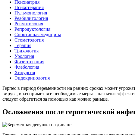
Психиатрия
Психотерапия
Пульмонология
Реабилитология
Ревматология
Репродуктология
Спортивная медицина
Стоматология
Терапия
Трихология
Урология
Физиотерапия
Флебология
Хирургия
Эндокринология
Герпес в период беременности на ранних сроках может угрожат
вируса, врач примет все необходимые меры – назначит эффекти
следует обратиться за помощью как можно раньше.
Осложнения после герпетической инфе
Герпес – один из самых опасных вирусов, которые женщина мо