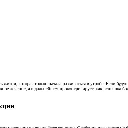
ь жизни, которая только начала развиваться в утробе. Если буд
вное лечение, а в дальнейшем проконтролирует, как вспышка бо
кции
жет перенести во время беременности. Особенно нежелательно б