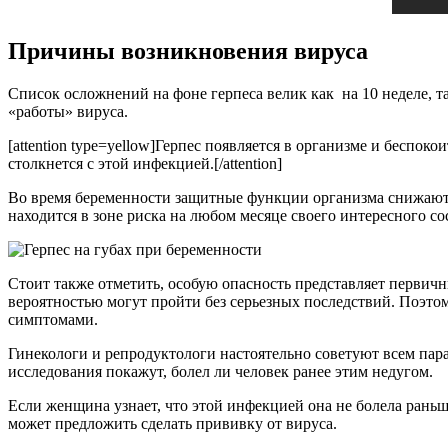
Причины возникновения вируса
Список осложнений на фоне герпеса велик как на 10 неделе, т
«работы» вируса.
[attention type=yellow]Герпес появляется в организме и беспо
столкнется с этой инфекцией.[/attention]
Во время беременности защитные функции организма снижаются
находится в зоне риска на любом месяце своего интересного со
Стоит также отметить, особую опасность представляет первичн
вероятностью могут пройти без серьезных последствий. Поэтом
симптомами.
Гинекологи и репродуктологи настоятельно советуют всем пара
исследования покажут, болел ли человек ранее этим недугом.
Если женщина узнает, что этой инфекцией она не болела раньше
может предложить сделать прививку от вируса.