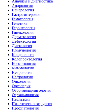
Анализы и диагностика
Андрология
Венерология
Гастроэнтерология
Гематология
Генетика
Геронтология
Гинекология
Дерматология
Дефектология
Диетология
Иммунология
Кардиология
Колопроктология
Косметология
Маммология
Неврология
Нефрология
Онкология
Ортопедия
Оториноларингология
Офтальмология
Педиатрия
Пластическая хирургия
Профпатология