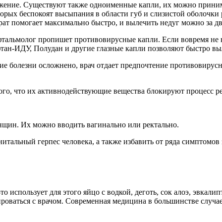
жение. Существуют также одноименные капли, их можно принима
орых беспокоят высыпания в области губ и слизистой оболочки р
рат помогает максимально быстро, и вылечить недуг можно за дв
фтальмолог пропишет противовирусные капли. Если вовремя не н
фтан-ИДУ, Полудан и другие глазные капли позволяют быстро в
ние болезни осложнено, врач отдает предпочтение противовирус
ого, что их активнодействующие вещества блокируют процесс реп
енщин. Их можно вводить вагинально или ректально.
тальный герпес человека, а также избавить от ряда симптомов 
 использует для этого яйцо с водкой, деготь, сок алоэ, эвкали
оваться с врачом. Современная медицина в большинстве случае