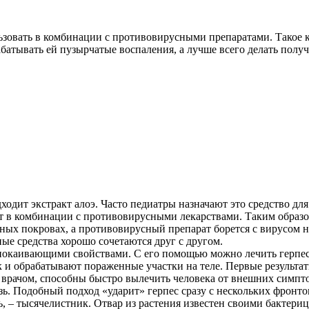
льзовать в комбинации с противовирусными препаратами. Такое 
абатывать ей пузырчатые воспаления, а лучше всего делать полу
одит экстракт алоэ. Часто педиатры назначают это средство для 
т в комбинации с противовирусными лекарствами. Таким образом
ожных покровах, а противовирусный препарат борется с вирусом
ные средства хорошо сочетаются друг с другом.
окаивающими свойствами. С его помощью можно лечить герпес
к и обрабатывают пораженные участки на теле. Первые результа
е врачом, способны быстро вылечить человека от внешних симпто
ь. Подобный подход «ударит» герпес сразу с нескольких фронто
ть, – тысячелистник. Отвар из растения известен своими бакт