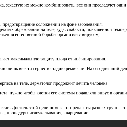
ка, зачастую их можно комбинировать, все они преследуют одни 
, предотвращение осложнений на фоне заболевания;
рчатых образований на теле, зуда, слабости, повышенной темпе
ижения естественной борьбы организма с вирусом;
лагает максимальную защиту плода от инфицирования.
жно лишь ввести герпес в стадию ремиссии. На сегодняшний ден
ерпеса на теле, дерматолог продолжит лечить человека.
та, нужно чтобы клетки его системы подавляли вирус в организм
сии. Достичь этой цели помогают препараты разных групп – это
ва, процедуры иглоукалывания, кварцевание.