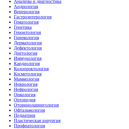
Анализы и диагностика
Андрология
Венерология
Гастроэнтерология
Гематология
Генетика
Геронтология
Гинекология
Дерматология
Дефектология
Диетология
Иммунология
Кардиология
Колопроктология
Косметология
Маммология
Неврология
Нефрология
Онкология
Ортопедия
Оториноларингология
Офтальмология
Педиатрия
Пластическая хирургия
Профпатология