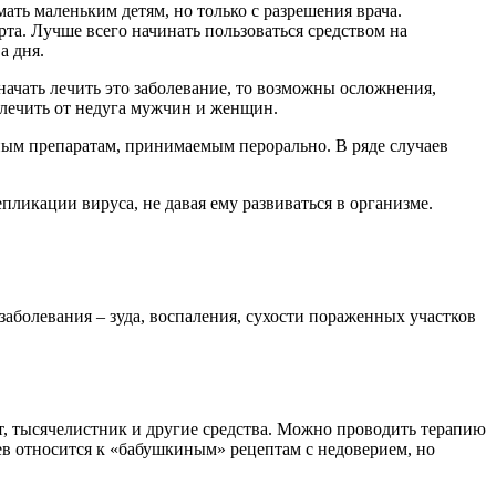
ть маленьким детям, но только с разрешения врача.
та. Лучше всего начинать пользоваться средством на
а дня.
ачать лечить это заболевание, то возможны осложнения,
ылечить от недуга мужчин и женщин.
ным препаратам, принимаемым перорально. В ряде случаев
ликации вируса, не давая ему развиваться в организме.
заболевания – зуда, воспаления, сухости пораженных участков
пт, тысячелистник и другие средства. Можно проводить терапию
в относится к «бабушкиным» рецептам с недоверием, но