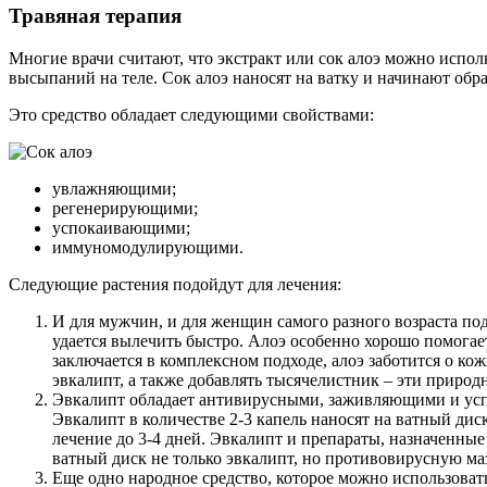
Травяная терапия
Многие врачи считают, что экстракт или сок алоэ можно испо
высыпаний на теле. Сок алоэ наносят на ватку и начинают обр
Это средство обладает следующими свойствами:
увлажняющими;
регенерирующими;
успокаивающими;
иммуномодулирующими.
Следующие растения подойдут для лечения:
И для мужчин, и для женщин самого разного возраста подх
удается вылечить быстро. Алоэ особенно хорошо помогае
заключается в комплексном подходе, алоэ заботится о к
эвкалипт, а также добавлять тысячелистник – эти природ
Эвкалипт обладает антивирусными, заживляющими и усп
Эвкалипт в количестве 2-3 капель наносят на ватный дис
лечение до 3-4 дней. Эвкалипт и препараты, назначенны
ватный диск не только эвкалипт, но противовирусную маз
Еще одно народное средство, которое можно использова