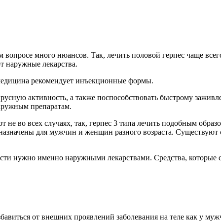
том вопросе много нюансов. Так, лечить половой герпес чаще вс
т наружные лекарства.
 медицина рекомендует инъекционные формы.
вирусную активность, а также поспособствовать быстрому зажи
наружным препаратам.
 во всех случаях, так, герпес 3 типа лечить подобным образом 
азначены для мужчин и женщин разного возраста. Существуют с
жности нужно именно наружными лекарствами. Средства, которые 
бавиться от внешних проявлений заболевания на теле как у му