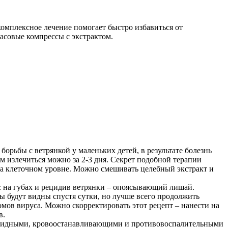
комплексное лечение помогает быстро избавиться от
часовые компрессы с экстрактом.
борьбы с ветрянкой у маленьких детей, в результате болезнь
 излечиться можно за 2-3 дня. Секрет подобной терапии
 на клеточном уровне. Можно смешивать целебный экстракт и
 на губах и рецидив ветрянки – опоясывающий лишай.
ты будут видны спустя сутки, но лучше всего продолжить
мов вируса. Можно скорректировать этот рецепт – нанести на
в.
ерицидными, кровоостанавливающими и противовоспалительными