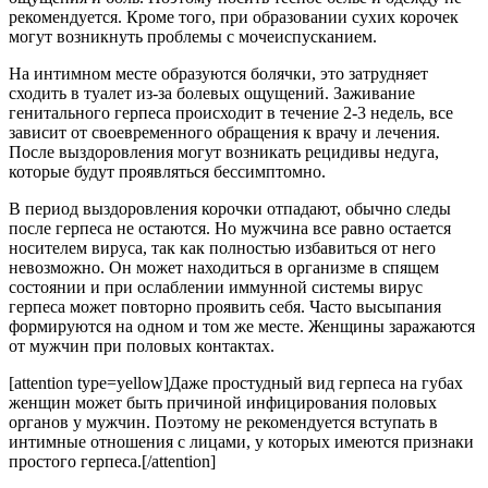
рекомендуется. Кроме того, при образовании сухих корочек
могут возникнуть проблемы с мочеиспусканием.
На интимном месте образуются болячки, это затрудняет
сходить в туалет из-за болевых ощущений. Заживание
генитального герпеса происходит в течение 2-3 недель, все
зависит от своевременного обращения к врачу и лечения.
После выздоровления могут возникать рецидивы недуга,
которые будут проявляться бессимптомно.
В период выздоровления корочки отпадают, обычно следы
после герпеса не остаются. Но мужчина все равно остается
носителем вируса, так как полностью избавиться от него
невозможно. Он может находиться в организме в спящем
состоянии и при ослаблении иммунной системы вирус
герпеса может повторно проявить себя. Часто высыпания
формируются на одном и том же месте. Женщины заражаются
от мужчин при половых контактах.
[attention type=yellow]Даже простудный вид герпеса на губах
женщин может быть причиной инфицирования половых
органов у мужчин. Поэтому не рекомендуется вступать в
интимные отношения с лицами, у которых имеются признаки
простого герпеса.[/attention]