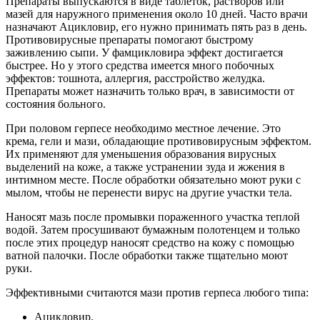
Препараты выпускаются в виде таблеток, растворов или
мазей для наружного применения около 10 дней. Часто врачи
назначают Ацикловир, его нужно принимать пять раз в день.
Противовирусные препараты помогают быстрому
заживлению сыпи. У фамцикловира эффект достигается
быстрее. Но у этого средства имеется много побочных
эффектов: тошнота, аллергия, расстройство желудка.
Препараты может назначить только врач, в зависимости от
состояния больного.
При половом герпесе необходимо местное лечение. Это
крема, гели и мази, обладающие противовирусным эффектом.
Их применяют для уменьшения образования вирусных
выделений на коже, а также устранении зуда и жжения в
интимном месте. После обработки обязательно моют руки с
мылом, чтобы не перенести вирус на другие участки тела.
Наносят мазь после промывки пораженного участка теплой
водой. Затем просушивают бумажным полотенцем и только
после этих процедур наносят средство на кожу с помощью
ватной палочки. После обработки также тщательно моют
руки.
Эффективными считаются мази против герпеса любого типа:
Ацикловир.