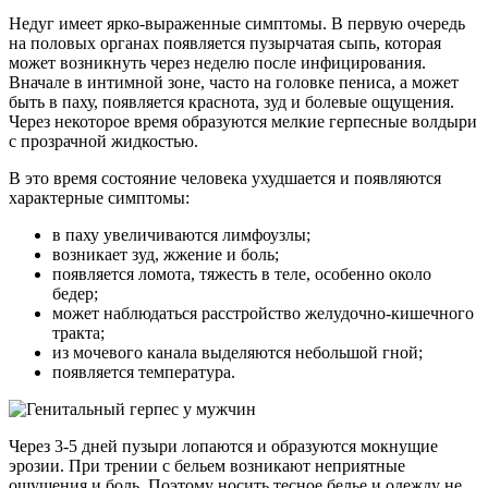
Недуг имеет ярко-выраженные симптомы. В первую очередь
на половых органах появляется пузырчатая сыпь, которая
может возникнуть через неделю после инфицирования.
Вначале в интимной зоне, часто на головке пениса, а может
быть в паху, появляется краснота, зуд и болевые ощущения.
Через некоторое время образуются мелкие герпесные волдыри
с прозрачной жидкостью.
В это время состояние человека ухудшается и появляются
характерные симптомы:
в паху увеличиваются лимфоузлы;
возникает зуд, жжение и боль;
появляется ломота, тяжесть в теле, особенно около
бедер;
может наблюдаться расстройство желудочно-кишечного
тракта;
из мочевого канала выделяются небольшой гной;
появляется температура.
Через 3-5 дней пузыри лопаются и образуются мокнущие
эрозии. При трении с бельем возникают неприятные
ощущения и боль. Поэтому носить тесное белье и одежду не