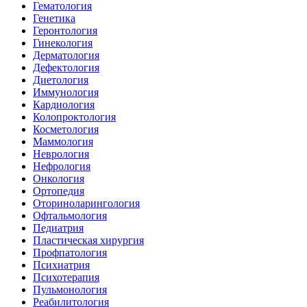
Гематология
Генетика
Геронтология
Гинекология
Дерматология
Дефектология
Диетология
Иммунология
Кардиология
Колопроктология
Косметология
Маммология
Неврология
Нефрология
Онкология
Ортопедия
Оториноларингология
Офтальмология
Педиатрия
Пластическая хирургия
Профпатология
Психиатрия
Психотерапия
Пульмонология
Реабилитология