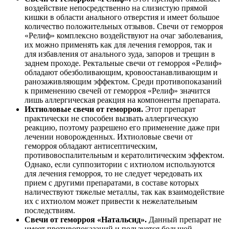
воздействие непосредственно на слизистую прямой
кишки в области анального отверстия и имеет большое
количество положительных отзывов. Свечи от геморроя
«Релиф» комплексно воздействуют на очаг заболевания,
их можно применять как для лечения геморроя, так и
для избавления от анального зуда, запоров и трещин в
заднем проходе. Ректальные свечи от геморроя «Релиф»
обладают обезболивающим, кровоостанавливающим и
ранозаживляющим эффектом. Среди противопоказаний
к применению свечей от геморроя «Релиф» значится
лишь аллергическая реакция на компоненты препарата.
Ихтиоловые свечи от геморроя.
Этот препарат
практически не способен вызвать аллергическую
реакцию, поэтому разрешено его применение даже при
лечении новорожденных. Ихтиоловые свечи от
геморроя обладают антисептическим,
противовоспалительным и кератолитическим эффектом.
Однако, если суппозитории с ихтиолом используются
для лечения геморроя, то не следует чередовать их
прием с другими препаратами, в составе которых
наличествуют тяжелые металлы, так как взаимодействие
их с ихтиолом может привести к нежелательным
последствиям.
Свечи от геморроя «Натальсид».
Данный препарат не
имеет противопоказаний и пользуется большой