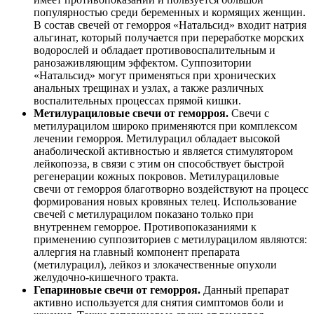
популярностью среди беременных и кормящих женщин.
В состав свечей от геморроя «Натальсид» входит натрия
альгинат, который получается при переработке морских
водорослей и обладает противовоспалительным и
ранозаживляющим эффектом. Суппозитории
«Натальсид» могут применяться при хронических
анальных трещинах и узлах, а также различных
воспалительных процессах прямой кишки.
Метилурациловые свечи от геморроя.
Свечи с
метилурацилом широко применяются при комплексом
лечении геморроя. Метилурацил обладает высокой
анаболической активностью и является стимулятором
лейкопоэза, в связи с этим он способствует быстрой
регенерации кожных покровов. Метилурациловые
свечи от геморроя благотворно воздействуют на процесс
формирования новых кровяных телец. Использование
свечей с метилурацилом показано только при
внутреннем геморрое. Противопоказаниями к
применению суппозиториев с метилурацилом являются:
аллергия на главный компонент препарата
(метилурацил), лейкоз и злокачественные опухоли
желудочно-кишечного тракта.
Гепариновые свечи от геморроя.
Данный препарат
активно используется для снятия симптомов боли и