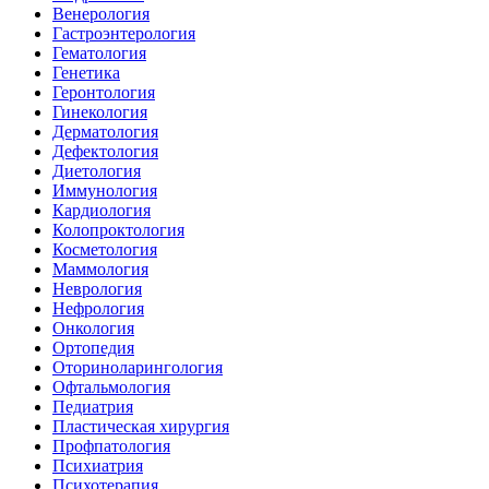
Венерология
Гастроэнтерология
Гематология
Генетика
Геронтология
Гинекология
Дерматология
Дефектология
Диетология
Иммунология
Кардиология
Колопроктология
Косметология
Маммология
Неврология
Нефрология
Онкология
Ортопедия
Оториноларингология
Офтальмология
Педиатрия
Пластическая хирургия
Профпатология
Психиатрия
Психотерапия