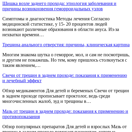
Шишка возле заднего прохода: этиология заболевания и
причины возникновения геморроидальных узлов
Симптомы и диагностика Методы лечения Согласно
медицинской статистике, у 15- 20 процентов людей
возникают различные образования в области ануса. Из-за
нехватки времени…
Трещина анального отверстия: причины, клиническая картина
Многим знакома шутка о геморрое, мол, и сам не посмотришь,
и другим не покажешь. Но тем, кому пришлось столкнуться с
таким явлением,…
Свечи от трещин в заднем проходе: показания к применению
и лечебный эффект
Обзор медикаментов Для детей и беременых Свечи от трещин
в заднем проходе прописывает проктолог, ведь среди
многочисленных жалоб, зуд и трещины в…
Мазь от трещин в заднем проходе: показания к применению и
противопоказания
Обзор популярных препаратов Для детей и взрослых Мазь от
трещин в заднем проходе помогает пациентам, которые