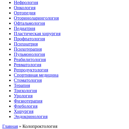
Нефрология
Онкология
Ортопедия
Оториноларингология
Офтальмология
Педиатрия
Пластическая хирургия
Профпатология
Психиатрия
Психотерапия
Пульмонология
Реабилитология
Ревматология
Репродуктология
Спортивная медицина
Стоматология
Терапия
Трихология
Урология
Физиотерапия
Флебология
Хирургия
Эндокринология
Главная
»
Колопроктология