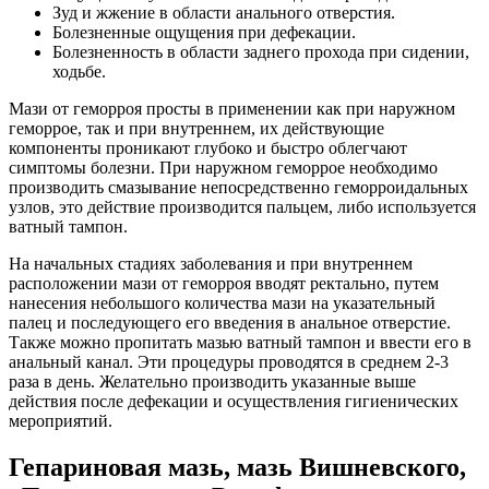
Зуд и жжение в области анального отверстия.
Болезненные ощущения при дефекации.
Болезненность в области заднего прохода при сидении,
ходьбе.
Мази от геморроя просты в применении как при наружном
геморрое, так и при внутреннем, их действующие
компоненты проникают глубоко и быстро облегчают
симптомы болезни. При наружном геморрое необходимо
производить смазывание непосредственно геморроидальных
узлов, это действие производится пальцем, либо используется
ватный тампон.
На начальных стадиях заболевания и при внутреннем
расположении мази от геморроя вводят ректально, путем
нанесения небольшого количества мази на указательный
палец и последующего его введения в анальное отверстие.
Также можно пропитать мазью ватный тампон и ввести его в
анальный канал. Эти процедуры проводятся в среднем
2-3
раза в день. Желательно производить указанные выше
действия после дефекации и осуществления гигиенических
мероприятий.
Гепариновая мазь, мазь Вишневского,