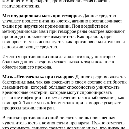
компонентам препарата, тромбоэмболическая болезнь,
гранулоцитопения.
Метилурациловая мазь при геморрое.
Данное средство
улучшает процесс питания клеток, активно восстанавливает
ткани при наружном применении. Под воздействием
метилурациловой мази при геморрое раны быстрее заживают,
происходит повышение иммунитета. Как правило, при
геморрое эта мазь используется как противовоспалительное и
ранозаживляющее средство.
Имеются противопоказания для аллергиков, у некоторых
больных данное средство может вызвать зуд и жжение в
области заднего прохода.
Мазь «Левомеколь» при геморрое.
Данное средство является
бактерицидным, так как содержит в своем составе антибиотик
левомицетин, который обладает способностью уничтожать
вредоносные бактерии, которые могут спровоцировать
развитие инфекции во время течения такого заболевания, как
геморрой. Также мазь «Левомеколь» при геморрое ускоряет
процессы заживления ран.
В списке противопоказаний числится лишь повышенная
чувствительность к компонентам препарата. Нужно отметить,
что стоимость данного средства довольно низка, что никак не