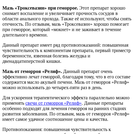
Мазь «Троксевазин» при геморрое.
Этот препарат хорошо
снимает воспаление и увеличивает прочность сосудов в
области анального прохода. Также её используют, чтобы снять
отечность. По отзывам, мазь «Троксевазин» хорошо помогает
при геморрое, который «мокнет» и не заживает в течение
длительного времени.
Данный препарат имеет ряд противопоказаний: повышенная
чувствительность к компонентам препарата, первый триместр
беременности, язвенная болезнь желудка и
двенадцатиперстной кишки.
Мазь от геморроя «Релиф».
Данный препарат очень
эффективно лечат геморрой, благодаря тому, что в его составе
содержится масло акульей печени. Мазь от геморроя «Релиф»
можно использовать до четырех-пяти раз в день.
Для ускорения терапевтического эффекта параллельно можно
применять
свечи от геморроя «Релиф»
. Данные препараты
особенно подходят для лечения геморроя на ранних стадиях
развития заболевания. По отзывам, мазь от геморроя «Релиф»
имеет самое удачное соотношение цены и качества.
Противопоказания: повышенная чувствительность к