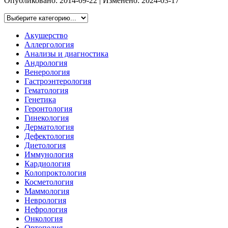
Опубликовано:
2014-09-22
| Изменено:
2024-03-17
Акушерство
Аллергология
Анализы и диагностика
Андрология
Венерология
Гастроэнтерология
Гематология
Генетика
Геронтология
Гинекология
Дерматология
Дефектология
Диетология
Иммунология
Кардиология
Колопроктология
Косметология
Маммология
Неврология
Нефрология
Онкология
Ортопедия