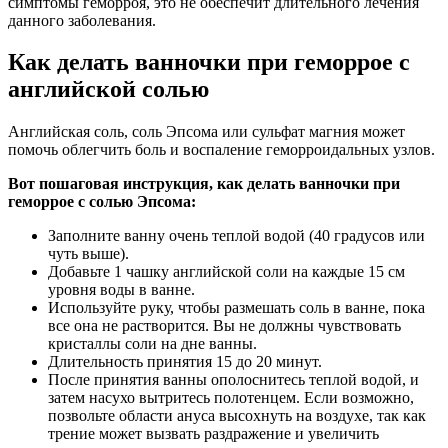
симптомы геморроя, это не обеспечит длительного лечения
данного заболевания.
Как делать ванночки при геморрое с
английской солью
Английская соль, соль Эпсома или сульфат магния может
помочь облегчить боль и воспаление геморроидальных узлов.
Вот пошаговая инструкция, как делать ванночки при
геморрое с солью Эпсома:
Заполните ванну очень теплой водой (40 градусов или
чуть выше).
Добавьте 1 чашку английской соли на каждые 15 см
уровня воды в ванне.
Используйте руку, чтобы размешать соль в ванне, пока
все она не растворится. Вы не должны чувствовать
кристаллы соли на дне ванны.
Длительность принятия 15 до 20 минут.
После принятия ванны ополоснитесь теплой водой, и
затем насухо вытритесь полотенцем. Если возможно,
позвольте области ануса высохнуть на воздухе, так как
трение может вызвать раздражение и увеличить