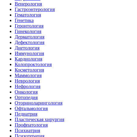
Венерология
Гастроэнтерология
Гематология
Генетика
Геронтология
Гинекология
Дерматология
Дефектология
Диетология
Иммунология
Кардиология
Колопроктология
Косметология
Маммология
Неврология
Нефрология
Онкология
Ортопедия
Оториноларингология
Офтальмология
Педиатрия
Пластическая хирургия
Профпатология
Психиатрия
Психотерапия