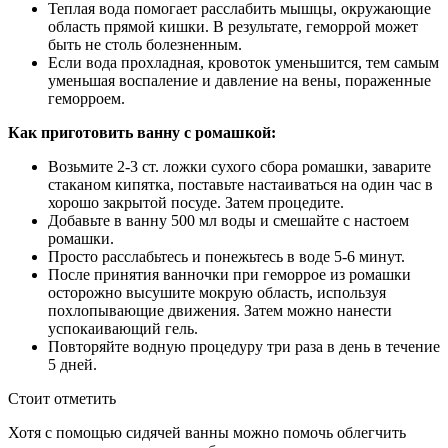
Теплая вода помогает расслабить мышцы, окружающие
область прямой кишки. В результате, геморрой может
быть не столь болезненным.
Если вода прохладная, кровоток уменьшится, тем самым
уменьшая воспаление и давление на вены, пораженные
геморроем.
Как приготовить ванну с ромашкой:
Возьмите
2-3 ст.
ложки сухого сбора ромашки, заварите
стаканом кипятка, поставьте настаиваться на один час в
хорошо закрытой посуде. Затем процедите.
Добавьте в ванну 500 мл воды и смешайте с настоем
ромашки.
Просто расслабьтесь и понежьтесь в воде
5-6 минут.
После принятия ванночки при геморрое из ромашки
осторожно высушите мокрую область, используя
похлопывающие движения. Затем можно нанести
успокаивающий гель.
Повторяйте водную процедуру три раза в день в течение
5 дней.
Стоит отметить
Хотя с помощью сидячей ванны можно помочь облегчить