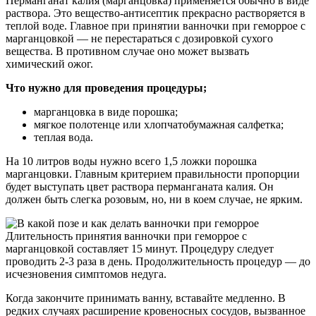
Перманганат калия (марганцовка) применяется обычно в виде
раствора. Это вещество-антисептик прекрасно растворяется в
теплой воде. Главное при принятии ванночки при геморрое с
марганцовкой — не перестараться с дозировкой сухого
вещества. В противном случае оно может вызвать
химический ожог.
Что нужно для проведения процедуры;
марганцовка в виде порошка;
мягкое полотенце или хлопчатобумажная салфетка;
теплая вода.
На 10 литров воды нужно всего 1,5 ложки порошка
марганцовки. Главным критерием правильности пропорции
будет выступать цвет раствора перманганата калия. Он
должен быть слегка розовым, но, ни в коем случае, не ярким.
Длительность принятия ванночки при геморрое с
марганцовкой составляет 15 минут. Процедуру следует
проводить
2-3
раза в день. Продолжительность процедур — до
исчезновения симптомов недуга.
Когда закончите принимать ванну, вставайте медленно. В
редких случаях расширение кровеносных сосудов, вызванное