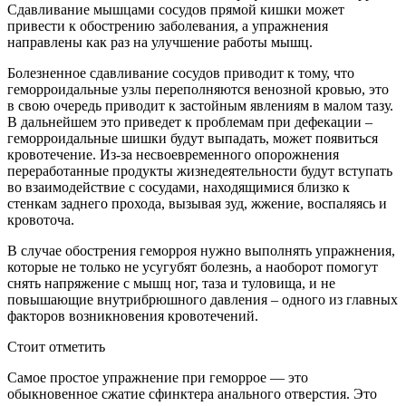
Сдавливание мышцами сосудов прямой кишки может
привести к обострению заболевания, а упражнения
направлены как раз на улучшение работы мышц.
Болезненное сдавливание сосудов приводит к тому, что
геморроидальные узлы переполняются венозной кровью, это
в свою очередь приводит к застойным явлениям в малом тазу.
В дальнейшем это приведет к проблемам при дефекации –
геморроидальные шишки будут выпадать, может появиться
кровотечение. Из-за несвоевременного опорожнения
переработанные продукты жизнедеятельности будут вступать
во взаимодействие с сосудами, находящимися близко к
стенкам заднего прохода, вызывая зуд, жжение, воспаляясь и
кровоточа.
В случае обострения геморроя нужно выполнять упражнения,
которые не только не усугубят болезнь, а наоборот помогут
снять напряжение с мышц ног, таза и туловища, и не
повышающие внутрибрюшного давления – одного из главных
факторов возникновения кровотечений.
Стоит отметить
Самое простое упражнение при геморрое — это
обыкновенное сжатие сфинктера анального отверстия. Это