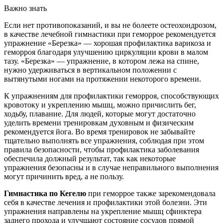
Важно знать
Если нет противопоказаний, и вы не болеете остеохондрозом,
в качестве лечебной гимнастики при геморрое рекомендуется
упражнение «Березка» — хорошая профилактика варикоза и
геморроя благодаря улучшению циркуляции крови в малом
тазу. «Березка» — упражнение, в котором лежа на спине,
нужно удерживаться в вертикальном положении с
вытянутыми ногами на протяжении некоторого времени.
К упражнениям для профилактики геморроя, способствующих
кровотоку и укреплению мышц, можно причислить бег,
ходьбу, плавание. Для людей, которые могут достаточно
уделить времени тренировкам духовным и физическим
рекомендуется йога. Во время тренировок не забывайте
тщательно выполнять все упражнения, соблюдая при этом
правила безопасности, чтобы профилактика заболевания
обеспечила должный результат, так как некоторые
упражнения безопасны и в случае неправильного выполнения
могут причинить вред, а не пользу.
Гимнастика по Кегелю
при геморрое также зарекомендовала
себя в качестве лечения и профилактики этой болезни. Эти
упражнения направлены на укрепление мышц сфинктера
заднего прохода и улучшают состояние сосудов прямой