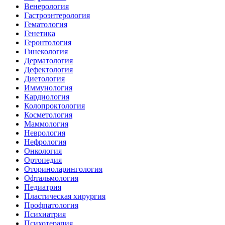
Венерология
Гастроэнтерология
Гематология
Генетика
Геронтология
Гинекология
Дерматология
Дефектология
Диетология
Иммунология
Кардиология
Колопроктология
Косметология
Маммология
Неврология
Нефрология
Онкология
Ортопедия
Оториноларингология
Офтальмология
Педиатрия
Пластическая хирургия
Профпатология
Психиатрия
Психотерапия