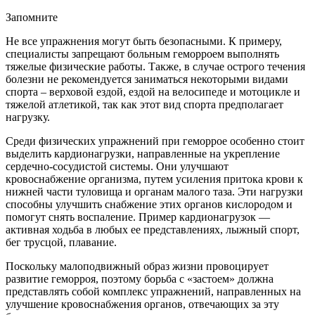
Запомните
Hе все упражнения могут быть безопасными. К примеру,
специалисты запрещают больным геморроем выполнять
тяжелые физические работы. Также, в случае острого течения
болезни не рекомендуется заниматься некоторыми видами
спорта – верховой ездой, ездой на велосипеде и мотоцикле и
тяжелой атлетикой, так как этот вид спорта предполагает
нагрузку.
Среди физических упражнений при геморрое особенно стоит
выделить кардионагрузки, направленные на укрепление
сердечно-сосудистой системы. Они улучшают
кровоснабжение организма, путем усиления притока крови к
нижней части туловища и органам малого таза. Эти нагрузки
способны улучшить снабжение этих органов кислородом и
помогут снять воспаление. Пример кардионагрузок —
активная ходьба в любых ее представлениях, лыжный спорт,
бег трусцой, плавание.
Поскольку малоподвижный образ жизни провоцирует
развитие геморроя, поэтому борьба с «застоем» должна
представлять собой комплекс упражнений, направленных на
улучшение кровоснабжения органов, отвечающих за эту