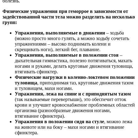
болезнь.
Физические упражнения при геморрое в зависимости от
задействованной части тела можно разделить на несколько
групп:
Упражнения, выполняемые в движении
– ходьба
(можно просто много гулять, а можно ходьбу сочетать
упражнениями – высоко поднимать колени и
скрещивать ноги), легкий бег, плавание.
Упражнения, выполняемые в положении стоя
–
дыхательная гимнастика, полезно потягиваться, махать
ногами и руками, делать круговые движения туловища,
втягивать сфинктер.
Физические нагрузки в коленно-локтевом положении
туловища
, приподнимая таз, круговые движения тазом
и туловищем, махи ногами.
Упражнения, лежа на спине и с приподнятым тазом
(так называемые перевертыши), это обеспечит отток
крови и улучшит кровоснабжение проблемных областей
организма (разнообразные движения ногами,
втягивание сфинктера).
Упражнения в положении сидя на стуле
, можно лежа
на животе или на боку – махи ногами и втягивание
сфинктера.