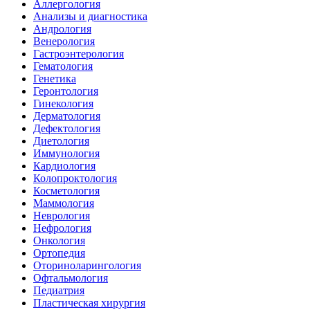
Аллергология
Анализы и диагностика
Андрология
Венерология
Гастроэнтерология
Гематология
Генетика
Геронтология
Гинекология
Дерматология
Дефектология
Диетология
Иммунология
Кардиология
Колопроктология
Косметология
Маммология
Неврология
Нефрология
Онкология
Ортопедия
Оториноларингология
Офтальмология
Педиатрия
Пластическая хирургия