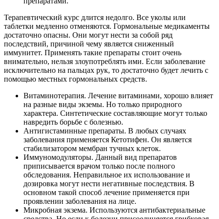
препаратами.
Терапевтический курс длится недолго. Все уколы или
таблетки медленно отменяются. Гормональные медикаменты
достаточно опасны. Они могут нести за собой ряд
последствий, причиной чему является сниженный
иммунитет. Применять такие препараты стоит очень
внимательно, нельзя злоупотреблять ими. Если заболевание
исключительно на пальцах рук, то достаточно будет лечить с
помощью местных гормональных средств.
Витаминотерапия. Лечение витаминами, хорошо влияет
на разные виды экземы. Но только природного
характера. Синтетические составляющие могут только
навредить борьбе с болезнью.
Антигистаминные препараты. В любых случаях
заболевания применяется Кетотифен. Он является
стабилизатором мембран тучных клеток.
Иммуномодуляторы. Данный вид препаратов
приписывается врачом только после полного
обследования. Неправильное их использование и
дозировка могут нести негативные последствия. В
основном такой способ лечение применяется при
проявлении заболевания на лице.
Микробная экзема. Используются антибактериальные
средства. Но если к болезни присоединяется грибковая