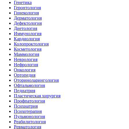
Генетика
Геронтология
Гинекология
Дерматология
Дефектология
Диетология
Иммунология
Кардиология
Колопроктология
Косметология
Маммология
Неврология
Нефрология
Онкология
Ортопедия
Оториноларингология
Офтальмология
Педиатрия
Пластическая хирургия
Профпатология
Психиатрия
Психотерапия
Пульмонология
Реабилитология
Ревматология