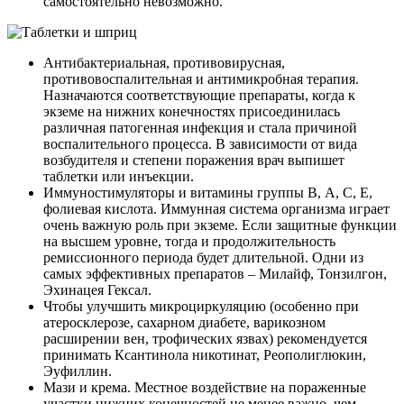
самостоятельно невозможно.
Антибактериальная, противовирусная,
противовоспалительная и антимикробная терапия.
Назначаются соответствующие препараты, когда к
экземе на нижних конечностях присоединилась
различная патогенная инфекция и стала причиной
воспалительного процесса. В зависимости от вида
возбудителя и степени поражения врач выпишет
таблетки или инъекции.
Иммуностимуляторы и витамины группы В, А, С, Е,
фолиевая кислота.
Иммунная система организма играет
очень важную роль при экземе. Если защитные функции
на высшем уровне, тогда и продолжительность
ремиссионного периода будет длительной. Одни из
самых эффективных препаратов – Милайф, Тонзилгон,
Эхинацея Гексал.
Чтобы улучшить микроциркуляцию
(особенно при
атеросклерозе, сахарном диабете, варикозном
расширении вен, трофических язвах) рекомендуется
принимать Ксантинола никотинат, Реополиглюкин,
Эуфиллин.
Мази и крема.
Местное воздействие на пораженные
участки нижних конечностей не менее важно, чем