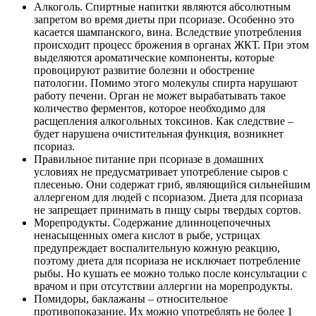
Алкоголь. Спиртные напитки являются абсолютным
запретом во время диеты при псориазе. Особенно это
касается шампанского, вина. Вследствие употребления
происходит процесс брожения в органах ЖКТ. При этом
выделяются ароматические компоненты, которые
провоцируют развитие болезни и обострение
патологии. Помимо этого молекулы спирта нарушают
работу печени. Орган не может вырабатывать такое
количество ферментов, которое необходимо для
расщепления алкогольных токсинов. Как следствие –
будет нарушена очистительная функция, возникнет
псориаз.
Правильное питание при псориазе в домашних
условиях не предусматривает употребление сыров с
плесенью. Они содержат гриб, являющийся сильнейшим
аллергеном для людей с псориазом. Диета для псориаза
не запрещает принимать в пищу сыры твердых сортов.
Морепродукты. Содержание длинноцепочечных
ненасыщенных омега кислот в рыбе, устрицах
предупреждает воспалительную кожную реакцию,
поэтому диета для псориаза не исключает потребление
рыбы. Но кушать ее можно только после консультации с
врачом и при отсутствии аллергии на морепродукты.
Помидоры, баклажаны – относительное
противопоказание. Их можно употреблять не более 1