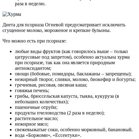
раза в неделю.
Диета для псориаза Огневой предусматривает исключить
сгущенное молоко, мороженое и крепкие бульоны.
Что можно есть при псориазе:
любые виды фруктов (как говорилось выше – только
цитрусовые под запретом), особенно актуальна хурма
при псориазе, так как она является природным
антиоксидантом;
овощи (бобовые, помидоры, баклажаны – запрещены);
нежирный творог, сливки, молоко, биокефир и йогурты;
гречневая, рисовая, овсяная каша;
говяжья печень;
грибы, брюссельская капуста, тыква, кукуруза (в
небольших количествах);
пшеничные отруби;
продукты пчеловодства (2 раза в неделю);
растительное масло;
нежирное мясо;
свежевыжатые соки, особенно морковный, банановый.
вода «Боржоми», «Ессентуки».