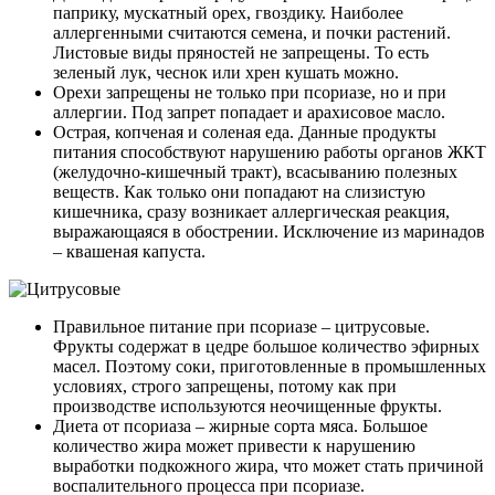
паприку, мускатный орех, гвоздику. Наиболее
аллергенными считаются семена, и почки растений.
Листовые виды пряностей не запрещены. То есть
зеленый лук, чеснок или хрен кушать можно.
Орехи запрещены не только при псориазе, но и при
аллергии. Под запрет попадает и арахисовое масло.
Острая, копченая и соленая еда. Данные продукты
питания способствуют нарушению работы органов ЖКТ
(желудочно-кишечный тракт), всасыванию полезных
веществ. Как только они попадают на слизистую
кишечника, сразу возникает аллергическая реакция,
выражающаяся в обострении. Исключение из маринадов
– квашеная капуста.
Правильное питание при псориазе – цитрусовые.
Фрукты содержат в цедре большое количество эфирных
масел. Поэтому соки, приготовленные в промышленных
условиях, строго запрещены, потому как при
производстве используются неочищенные фрукты.
Диета от псориаза – жирные сорта мяса. Большое
количество жира может привести к нарушению
выработки подкожного жира, что может стать причиной
воспалительного процесса при псориазе.