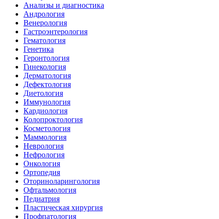
Анализы и диагностика
Андрология
Венерология
Гастроэнтерология
Гематология
Генетика
Геронтология
Гинекология
Дерматология
Дефектология
Диетология
Иммунология
Кардиология
Колопроктология
Косметология
Маммология
Неврология
Нефрология
Онкология
Ортопедия
Оториноларингология
Офтальмология
Педиатрия
Пластическая хирургия
Профпатология