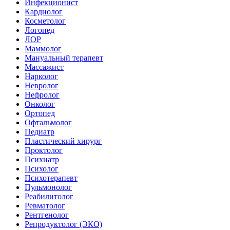
Инфекционист
Кардиолог
Косметолог
Логопед
ЛОР
Маммолог
Мануальный терапевт
Массажист
Нарколог
Невролог
Нефролог
Онколог
Ортопед
Офтальмолог
Педиатр
Пластический хирург
Проктолог
Психиатр
Психолог
Психотерапевт
Пульмонолог
Реабилитолог
Ревматолог
Рентгенолог
Репродуктолог (ЭКО)