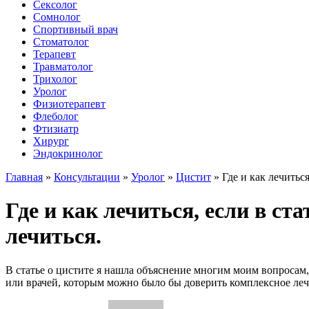
Сексолог
Сомнолог
Спортивный врач
Стоматолог
Терапевт
Травматолог
Трихолог
Уролог
Физиотерапевт
Флеболог
Фтизиатр
Хирург
Эндокринолог
Главная
»
Консультации
»
Уролог
»
Цистит
»
Где и как лечитьс
Где и как лечиться, если в ст
лечиться.
В статье о цистите я нашла объяснение многим моим вопросам,
или врачей, которым можно было бы доверить комплексное лече