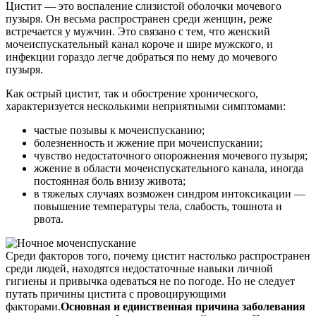
Цистит — это воспаление слизистой оболочки мочевого
пузыря. Он весьма распространен среди женщин, реже
встречается у мужчин. Это связано с тем, что женский
мочеиспускательный канал короче и шире мужского, и
инфекции гораздо легче добраться по нему до мочевого
пузыря.
Как острый цистит, так и обострение хронического,
характеризуется несколькими неприятными симптомами:
частые позывы к мочеиспусканию;
болезненность и жжение при мочеиспускании;
чувство недостаточного опорожнения мочевого пузыря;
жжение в области мочеиспускательного канала, иногда
постоянная боль внизу живота;
в тяжелых случаях возможен синдром интоксикации —
повышение температуры тела, слабость, тошнота и
рвота.
Среди факторов того, почему цистит настолько распространен
среди людей, находятся недостаточные навыки личной
гигиены и привычка одеваться не по погоде. Но не следует
путать причины цистита с провоцирующими
факторами.
Основная и единственная причина заболевания