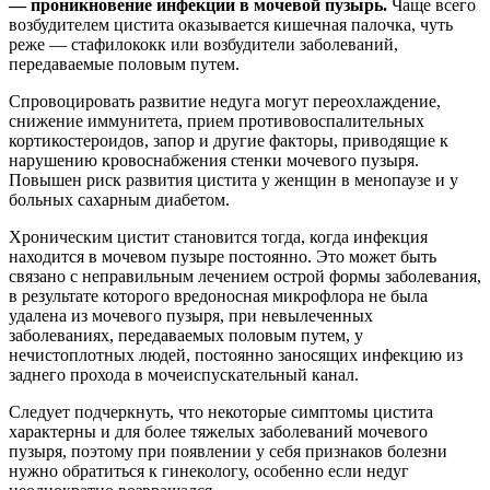
— проникновение инфекции в мочевой пузырь.
Чаще всего
возбудителем цистита оказывается кишечная палочка, чуть
реже — стафилококк или возбудители заболеваний,
передаваемые половым путем.
Спровоцировать развитие недуга могут переохлаждение,
снижение иммунитета, прием противовоспалительных
кортикостероидов, запор и другие факторы, приводящие к
нарушению кровоснабжения стенки мочевого пузыря.
Повышен риск развития цистита у женщин в менопаузе и у
больных сахарным диабетом.
Хроническим цистит становится тогда, когда инфекция
находится в мочевом пузыре постоянно. Это может быть
связано с неправильным лечением острой формы заболевания,
в результате которого вредоносная микрофлора не была
удалена из мочевого пузыря, при невылеченных
заболеваниях, передаваемых половым путем, у
нечистоплотных людей, постоянно заносящих инфекцию из
заднего прохода в мочеиспускательный канал.
Следует подчеркнуть, что некоторые симптомы цистита
характерны и для более тяжелых заболеваний мочевого
пузыря, поэтому при появлении у себя признаков болезни
нужно обратиться к гинекологу, особенно если недуг