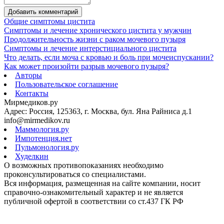
Добавить комментарий
Общие симптомы цистита
Cимптомы и лечение хронического цистита у мужчин
Продолжительность жизни с раком мочевого пузыря
Симптомы и лечение интерстициального цистита
Что делать, если моча с кровью и боль при мочеиспускании?
Как может произойти разрыв мочевого пузыря?
Авторы
Пользовательское соглашение
Контакты
Мирмедиков.ру
Адрес: Россия, 125363, г. Москва, бул. Яна Райниса д.1
info@mirmedikov.ru
Маммология.ру
Импотенция.нет
Пульмонология.ру
Худелкин
О возможных противопоказаниях необходимо
проконсультироваться со специалистами.
Вся информация, размещенная на сайте компании, носит
справочно-ознакомительный характер и не является
публичной офертой в соответствии со ст.437 ГК РФ