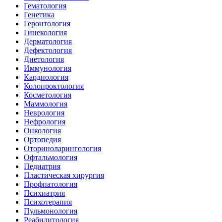
Гематология
Генетика
Геронтология
Гинекология
Дерматология
Дефектология
Диетология
Иммунология
Кардиология
Колопроктология
Косметология
Маммология
Неврология
Нефрология
Онкология
Ортопедия
Оториноларингология
Офтальмология
Педиатрия
Пластическая хирургия
Профпатология
Психиатрия
Психотерапия
Пульмонология
Реабилитология