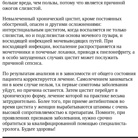
больше вреда, чем пользы, потому что является причиной
ожогов слизистой.
Невылеченный хронический цистит, кроме постоянных
обострений, опасен и другими осложнениями:
интерстициальным циститом, когда воспаляется не только
слизистая, но и подслизистая основа мочевого пузыря, и
восходящей инфекцией мочевыводящих путей. При
восходящей инфекции, воспаление распространяется на
мочеточники и почечные лоханки, приводя к пиелонефриту, а
в особо запущенных случаях цистит может послужить
причиной сепсиса.
По результатам анализов и в зависимости от общего состояния
пациента корректируется лечение. Самолечением заниматься
ни в коем случае нельзя, т.к первые симптомы заболевания
уйдут, но причина останется. Затем цистит перейдет в
хроническую форму, лечение которой на практике весьма
затруднительно. Более того, при приеме антибиотиков во
время цистита у женщин вырабатываются штаммы с очень
высокой сопротивляемостью к препаратам. Помните, при
проявлениях признаков заболевания, нужно срочно
обратиться за квалифицированной помощью специалиста-
уролога. Будьте здоровы!