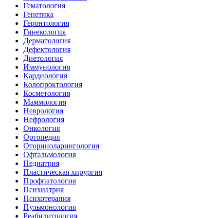
Гематология
Генетика
Геронтология
Гинекология
Дерматология
Дефектология
Диетология
Иммунология
Кардиология
Колопроктология
Косметология
Маммология
Неврология
Нефрология
Онкология
Ортопедия
Оториноларингология
Офтальмология
Педиатрия
Пластическая хирургия
Профпатология
Психиатрия
Психотерапия
Пульмонология
Реабилитология